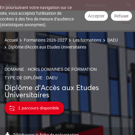
Aller à
En poursuivant votre navigation sur ce
site, vous acceptez l'utilisation de
Accepter
Refuser
cookies à des fins de mesure d'audience
(statistiques anonymes).
Accueil
Formations 2026-2027
Les formations
DAEU
Diplôme d'Accès aux Etudes Universitaires
DOMAINE : HORS DOMAINES DE FORMATION
TYPE DE DIPLÔME : DAEU
Diplôme d'Accès aux Etudes
Universitaires
1 parcours disponible
Télécharger la fiche de présentation