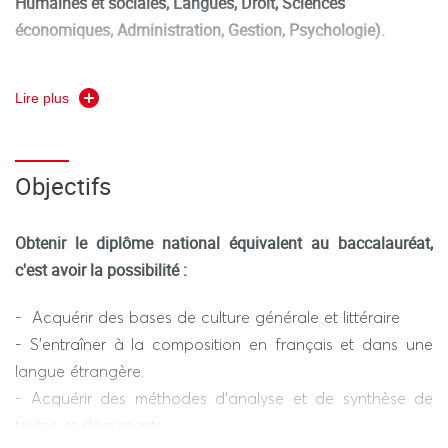
Humaines et sociales, Langues, Droit, Sciences
économiques, Administration, Gestion, Ps
ychologie).
Le Diplôme d’accès aux études universitaires - DAEU -
Lire plus
est un diplôme national, régi par un décret de 1994
décret n° 94-684 du 3 août 1994 ; JO du 10 août 1994
(
).
Équivalent du baccalauréat général, ce diplôme est
Objectifs
reconnu par les conventions collectives (diplôme de
niveau 4) ; il s’adresse à tous ceux qui désirent s’engager
dans des études universitaires ou qui envisagent de se
Obtenir le diplôme national équivalent au baccalauréat,
présenter aux divers concours pour lesquels le
c'est avoir la possibilité :
baccalauréat est requis.
- Acquérir des bases de culture générale et littéraire
- S'entraîner à la composition en français et dans une
langue étrangère.
- Acquérir des méthodes d'analyse et de synthèse de
textes et documents.