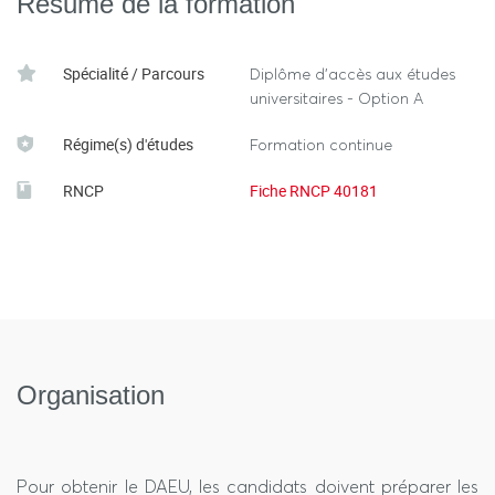
Résumé de la formation
Ces compétences sont présentées dans la fiche RNCP
(Répertoire National des Certifications Professionnelles) du
Spécialité / Parcours
Diplôme d’accès aux études
DAEU.
universitaires - Option A
Régime(s) d'études
Formation continue
RNCP
Fiche RNCP 40181
Organisation
Pour obtenir le DAEU, les candidats doivent préparer les