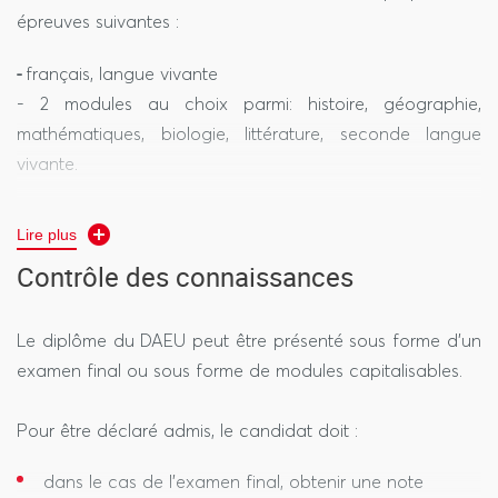
épreuves suivantes :
-
français, langue vivante
- 2 modules au choix parmi: histoire, géographie,
mathématiques, biologie, littérature, seconde langue
vivante.
Le DAEU se prépare en présentiel pendant des cours en
Lire plus
journée et le soir. Des tutorats sont également dispensés.
Contrôle des connaissances
L’obtention du DAEU est donc compatible avec une
activité salariée.
Le diplôme du DAEU peut être présenté sous forme d’un
Il est également possible de construire son parcours « à
examen final ou sous forme de modules capitalisables.
la carte » en choisissant de valider le DAEU module par
module, sur une période de 4 ans maximum.
Pour être déclaré admis, le candidat doit :
dans le cas de l’examen final, obtenir une note
Le DAEU est délivré à l'issue d'une formation