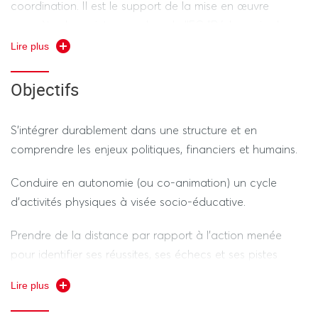
coordination. Il est le support de la mise en œuvre
concrète du projet conçu lors de l'EC "Pédagogie de
projet". L'étudiant doit démontrer sa capacité à intégrer
Lire plus
une équipe pluridisciplinaire, à gérer un public en
difficulté et à analyser sa propre pratique à travers un
Objectifs
rapport final étayé par les concepts vus en cours
(praxéologie, médiation, droit).
S'intégrer durablement dans une structure et en
comprendre les enjeux politiques, financiers et humains.
Conduire en autonomie (ou co-animation) un cycle
d'activités physiques à visée socio-éducative.
Prendre de la distance par rapport à l'action menée
pour identifier ses réussites, ses échecs et ses pistes
d'amélioration.
Lire plus
Produire un écrit professionnel normé et savoir défendre