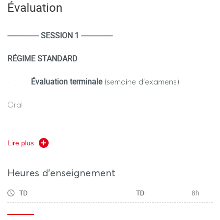
Évaluation
son bilan devant un jury.
---------------- SESSION 1 ----------------
RÉGIME STANDARD
Évaluation terminale
·
(semaine d’examens)
Oral
Lire plus
RÉGIME DÉROGATOIRE
Heures d'enseignement
Contrôle Terminal
-
(semaine d’examens)
TD
TD
8h
Oral