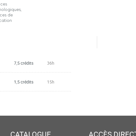
nces
hologiques,
nces de
cation
7,5 crédits
36h
1,5 crédits
15h
CATALOGUE
ACCÈS DIREC