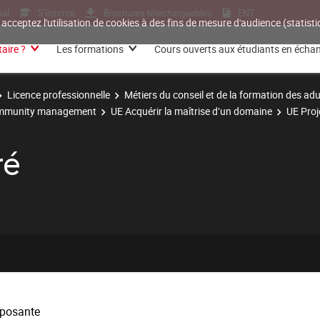
nal
S'inscrire
Brochures téléchargeables
ENT
 acceptez l'utilisation de cookies à des fins de mesure d'audience (statis
aire ?
Les formations
Cours ouverts aux étudiants en écha
Licence professionnelle
Métiers du conseil et de la formation des adu
community management
UE Acquérir la maîtrise d’un domaine
UE Proj
ré
posante