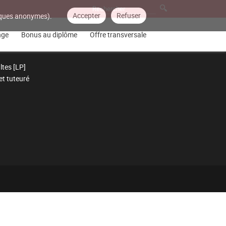
Accepter
Refuser
tiques anonymes).
nge
Bonus au diplôme
Offre transversale
ltes [LP]
et tuteuré