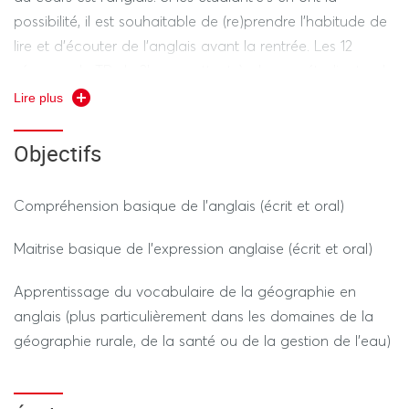
possibilité, il est souhaitable de (re)prendre l’habitude de
lire et d’écouter de l’anglais avant la rentrée. Les 12
séances de TD de 2h permettent à chaque étudiant·e de
maitriser progressivement l’anglais et plus spécifiquement
Lire plus
dans le domaine de la géographie rurale, de la santé ou
de la gestion de l’eau en favorisant les rendus écrits
Objectifs
réguliers et, en alternance les présentations orales de
groupe ou individuelles.
Compréhension basique de l’anglais (écrit et oral)
Maitrise basique de l’expression anglaise (écrit et oral)
Apprentissage du vocabulaire de la géographie en
anglais (plus particulièrement dans les domaines de la
géographie rurale, de la santé ou de la gestion de l’eau)