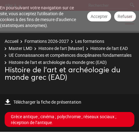
Aller à
En poursuivant votre navigation sur ce
site, vous acceptez l'utilisation de
Accepter
Refuser
cookies à des fins de mesure d'audience
(statistiques anonymes).
Accueil
Formations 2026-2027
Les formations
Master LMD
Histoire de l'art [Master]
Histoire de l'art EAD
UE Connaissances et compétences disciplinaires fondamentales
Histoire de l'art et archéologie du monde grec (EAD)
Histoire de l'art et archéologie du
monde grec (EAD)
Télécharger la fiche de présentation
Grèce antique ; cinéma ; polychromie ; réseaux sociaux ;
réception de l’antique.