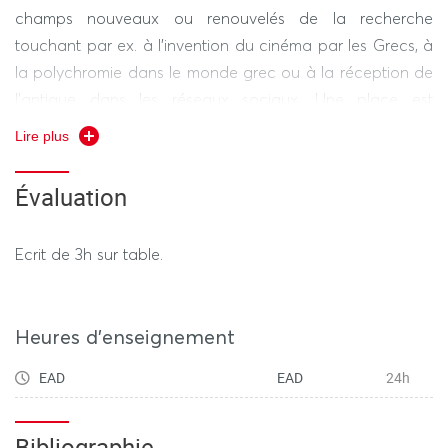
champs nouveaux ou renouvelés de la recherche
touchant par ex. à l’invention du cinéma par les Grecs, à
la polychromie dans le monde grec ou à la réception de
l’antique dans les réseaux sociaux. Une place est
réservée, au cours de chaque séance, à l’actualité de la
Lire plus
recherche en archéologie du monde grec, présentée par
les étudiant.es.
Évaluation
Ecrit de 3h sur table.
Heures d'enseignement
EAD
EAD
24h
Bibliographie