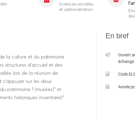
l'a
dits
Sciences sociales
et administration
En
dix
En bref
Ouvert a
e la culture et du patrimoine.
échange
s structures d'accueil et des
aillée lors de la réunion de
Code EL
t s'appuyer sur les deux
Année po
u patrimoine 1 (musées)" et
nts historiques-Inventaire)".