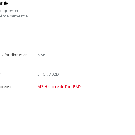
nnée
seignement
ième semestre
ux étudiants en
Non
P
5H0RD02D
rteuse
M2 Histoire de l'art EAD