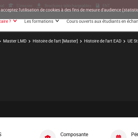
nal
S'inscrire
Brochures téléchargeables
ENT
 acceptez l'utilisation de cookies à des fins de mesure d'audience (statis
aire ?
Les formations
Cours ouverts aux étudiants en écha
Master LMD
Histoire de l'art [Master]
Histoire de l'art EAD
UE St
S
Composante
Pé