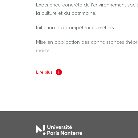
Expérience concrète de l'environnement soci
la culture et du patrimoine.
Initiation aux compétences métiers.
Mise en application des connaissances théor
master
Développement de compétences professionnell
Lire plus
savoir être (écoute, dialogue, capacité à être