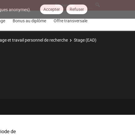
Accepter
Refuser
tiques anonymes).
nge
Bonus au diplôme
Offre transversale
age et travail personnel de recherche
Stage (EAD)
riode de