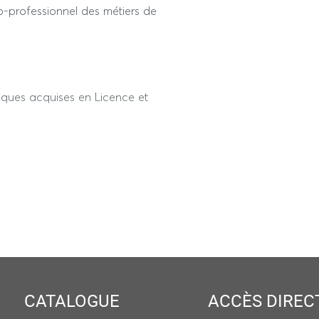
o-professionnel des métiers de
iques acquises en Licence et
es, de savoir faire et de
 force de proposition etc.)
CATALOGUE
ACCÈS DIREC