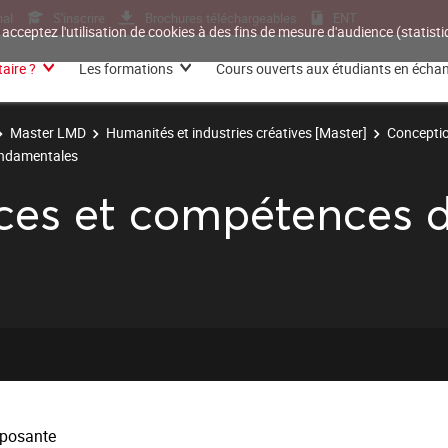
nal
S'inscrire
Brochures téléchargeables
ENT
 acceptez l'utilisation de cookies à des fins de mesure d'audience (statis
aire ?
Les formations
Cours ouverts aux étudiants en écha
Master LMD
Humanités et industries créatives [Master]
Conceptio
ondamentales
es et compétences di
posante