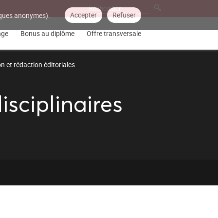
Accepter
Refuser
tiques anonymes).
nge
Bonus au diplôme
Offre transversale
n et rédaction éditoriales
sciplinaires