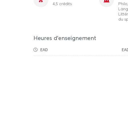
4,5 crédits
Phil
Lang
Litté
du s
Heures d'enseignement
EAD
EA