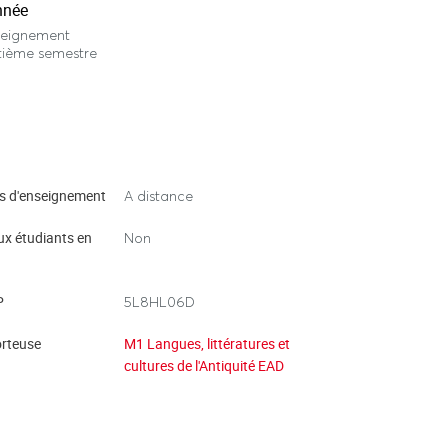
nnée
seignement
tième semestre
s d'enseignement
A distance
ux étudiants en
Non
P
5L8HL06D
rteuse
M1 Langues, littératures et
cultures de l'Antiquité EAD