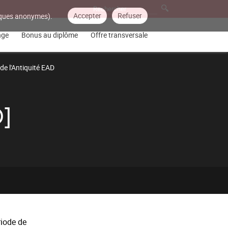
Accepter
Refuser
tiques anonymes).
nge
Bonus au diplôme
Offre transversale
 de l'Antiquité EAD
D]
riode de