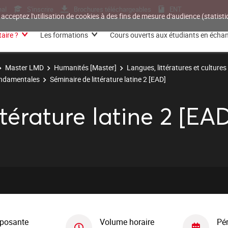
nal
S'inscrire
Brochures téléchargeables
ENT
 acceptez l'utilisation de cookies à des fins de mesure d'audience (statis
aire ?
Les formations
Cours ouverts aux étudiants en écha
Master LMD
Humanités [Master]
Langues, littératures et cultures
ondamentales
Séminaire de littérature latine 2 [EAD]
térature latine 2 [EA
posante
Volume horaire
Pé