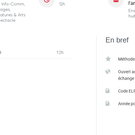
l'a
o, Info-Comm,
12h
ages,
En
ratures & Arts
hui
pectacle
En bref
D
12h
Méthode
Ouvert a
échange
Code EL
Année po