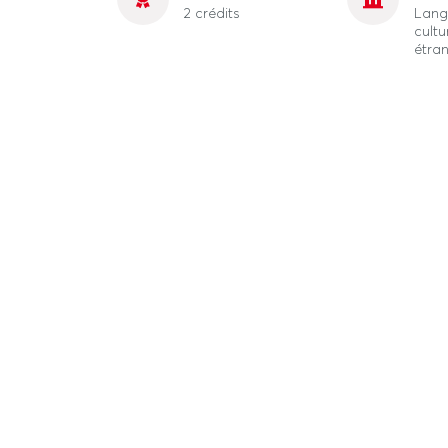
2 crédits
Lang
cultu
étra