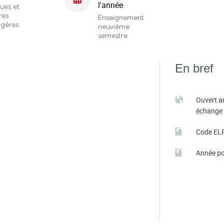
l'année
ues et
res
Enseignement
ngères
neuvième
semestre
En bref
Ouvert a
échange
Code EL
Année po