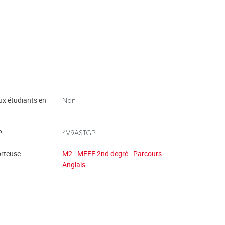
ux étudiants en
Non
P
4V9ASTGP
rteuse
M2 - MEEF 2nd degré - Parcours
Anglais