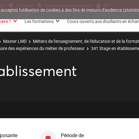
nal
S'inscrire
Brochures téléchargeables
ENT
 acceptez l'utilisation de cookies à des fins de mesure d'audience (statis
aire ?
Les formations
Cours ouverts aux étudiants en écha
Master LMD
Métiers de l'enseignement, de l'éducation et de la forma
uire des expériences du métier de professeur
341 Stage en établissem
tablissement
posante
Période de