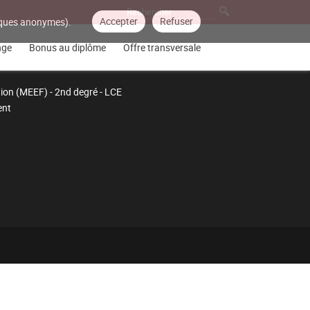
Accepter
Refuser
tiques anonymes).
nge
Bonus au diplôme
Offre transversale
tion (MEEF) - 2nd degré - LCE
ent