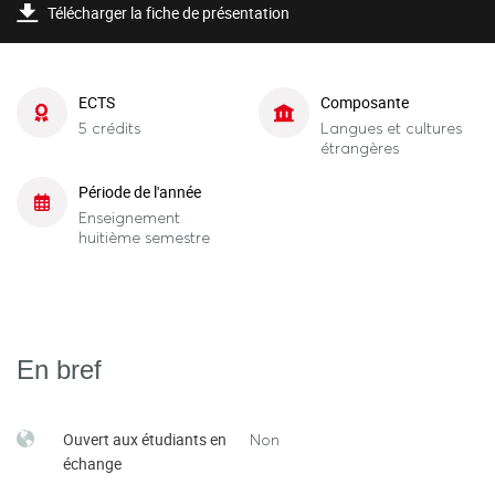
Télécharger la fiche de présentation
ECTS
Composante
5 crédits
Langues et cultures
étrangères
Période de l'année
Enseignement
huitième semestre
En bref
Ouvert aux étudiants en
Non
échange