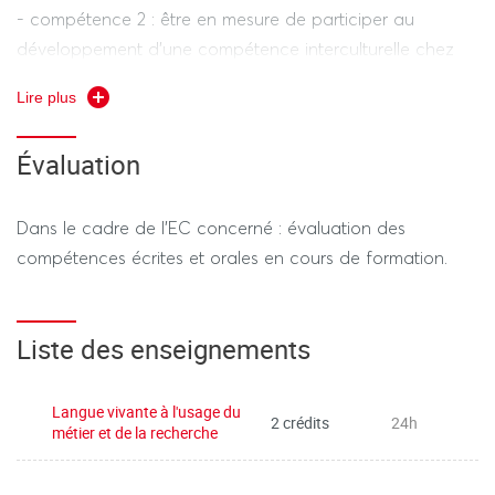
- compétence 2 : être en mesure de participer au
développement d'une compétence interculturelle chez
les élèves.
Lire plus
Contenu des enseignements / savoirs associés :
Évaluation
L’objectif de cet enseignement est de pouvoir utiliser une
langue vivante étrangère dans les situations exigées par
Dans le cadre de l’EC concerné : évaluation des
le métier d’enseignant.
compétences écrites et orales en cours de formation.
Modalités pédagogiques : présentiel
Liste des enseignements
Pratique de la langue vivante étrangère à partir
d’exercices écrits et oraux, individuels et collectifs.
Langue vivante à l'usage du
2 crédits
24h
métier et de la recherche