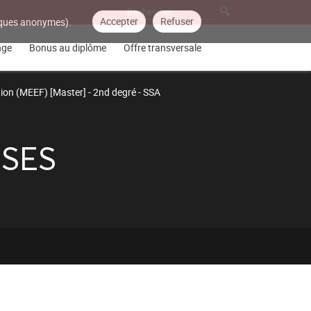
Accepter
Refuser
tiques anonymes).
nge
Bonus au diplôme
Offre transversale
tion (MEEF) [Master] - 2nd degré - SSA
 SES