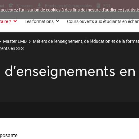
nal
S'inscrire
Brochures téléchargeables
ENT
 acceptez l'utilisation de cookies à des fins de mesure d'audience (statis
aire ?
Les formations
Cours ouverts aux étudiants en écha
Master LMD
Métiers de l'enseignement, de l'éducation et de la forma
ments en SES
s d'enseignements en
posante