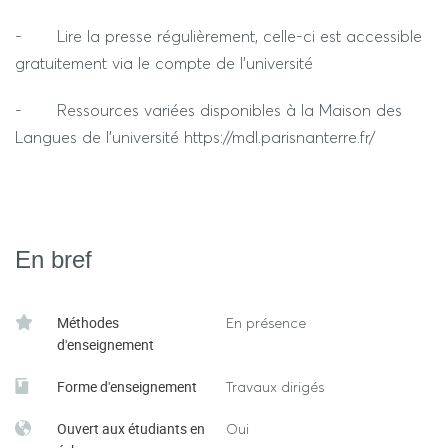
Strategic Sports Event Management (Routledge) Sport
- Lire la presse régulièrement, celle-ci est accessible
Facility and Event Management (Routledge)
gratuitement via le compte de l’université
Event Management in Sport, Recreation, and Tourism
- Ressources variées disponibles à la Maison des
(Routledge)
Langues de l’université https://mdl.parisnanterre.fr/
Ted Talks
En bref
Méthodes
En présence
d'enseignement
Forme d'enseignement
Travaux dirigés
Ouvert aux étudiants en
Oui