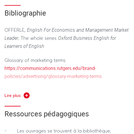
· peuvent s'exprimer de façon claire et détaillée sur
Etude de cas sous forme de dossier. Durée 1h30 (hors
Bibliographie
un vaste éventail de sujets et émettre un avis sur un sujet
tiers temps)
d’actualité en exposant les avantages et les
inconvénients de différentes options.
English For Economics and Management
Market
OFFERLE,
Leader
Oxford Business English for
, The whole series
Learners of English
Glossary of marketing terms:
https://communications.rutgers.edu/brand-
policies/advertising/glossary-marketing-terms
Event Planning glossary:
Lire plus
https://convene.com/catalyst/resources/event-planning-
glossary/
Ressources pédagogiques
Glossary for Advertising:
https://www.aai.ie/resources/uploads/Glossary_of_Advertis
- Les ouvrages se trouvent à la bibliothèque,