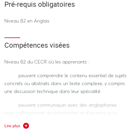
Pré-requis obligatoires
d’une étude de cas (50%) - 2h (hors tiers temps)
Niveau B2 en Anglais
REGIME DEROGATOIRE
Compétences visées
Contrôle Terminal
-
Examen de fin de semestre uniquement - 2h (hors tiers
Niveau B2 du CECR où les apprenants :
temps)
· peuvent comprendre le contenu essentiel de sujets
concrets ou abstraits dans un texte complexe, y compris
une discussion technique dans leur spécialité.
· peuvent communiquer avec des anglophones
---------------- SESSION 2 ----------------
avec suffisamment de spontanéité et d'aisance pour
que la conversation soit fluide des deux côtés.
REGIME STANDARD / DEROGATOIRE
Lire plus