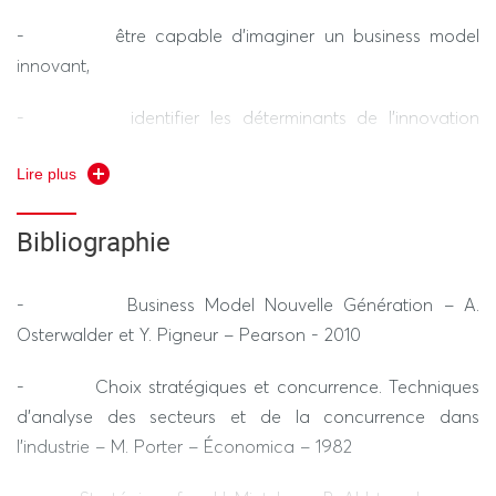
- être capable d’imaginer un business model
innovant,
- identifier les déterminants de l’innovation
stratégique,
Lire plus
- savoir opérationnaliser les différentes stratégies
génériques.
Bibliographie
- Business Model Nouvelle Génération – A.
Osterwalder et Y. Pigneur – Pearson - 2010
- Choix stratégiques et concurrence. Techniques
d'analyse des secteurs et de la concurrence dans
l'industrie – M. Porter – Économica – 1982