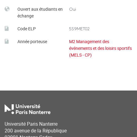
Ouvert aux étudiants en
Oui
échange
Code ELP
5S9MET02
Année porteuse
M2 Management des
événements et des loisirs sportifs
(MELS - CP)
Université Paris Nanterre
200 avenue de la République