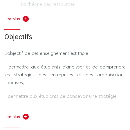
- La théorie des ressources
- La création de valeur
Lire plus
- Les Business Models innovants
Objectifs
L’objectif de cet enseignement est triple :
- permettre aux étudiants d’analyser et de comprendre
les stratégies des entreprises et des organisations
sportives,
- permettre aux étudiants de concevoir une stratégie,
- les préparer aux fonctions stratégiques du
Lire plus
management opérationnel.