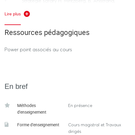
- Stratégie safary H. Mintzberg, B. Ahlstrand,
J.Lampel - Free Press – 2015
Lire plus
- Stratégie Océan Bleu – W. Chan Kim et R.
Ressources pédagogiques
Mauborgne – Perason Village Mondial – 2011
- La stratégie d’entreprise – R.A. Thiétart – Broché
Power point associés au cours
– 2000
En bref
Méthodes
En présence
d'enseignement
Forme d'enseignement
Cours magistral et Travaux
dirigés