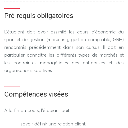
Dossier individuel à rendre
Pré-requis obligatoires
L’étudiant doit avoir assimilé les cours d’économie du
sport et de gestion (marketing, gestion comptable, GRH)
---------------- SESSION 2 ----------------
rencontrés précédemment dans son cursus. Il doit en
REGIME STANDARD / DEROGATOIRE
particulier connaitre les différents types de marchés et
les contraintes managériales des entreprises et des
Devoir sur table. Durée 2h (hors tiers temps)
organisations sportives.
Compétences visées
A la fin du cours, l’étudiant doit :
- savoir définir une relation client,