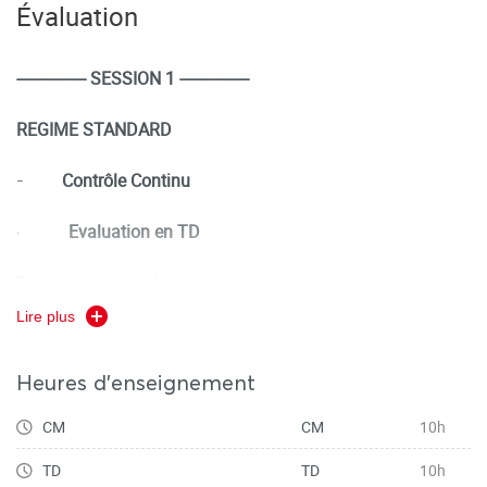
Évaluation
---------------- SESSION 1 ----------------
REGIME STANDARD
Contrôle Continu
-
Evaluation en TD
·
Présentations orales en groupe
Lire plus
Heures d'enseignement
REGIME DEROGATOIRE
CM
CM
10h
Contrôle Continu
-
TD
TD
10h