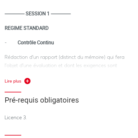
---------------- SESSION 1 ----------------
REGIME STANDARD
Contrôle Continu
-
Rédaction d'un rapport (distinct du mémoire) qui fera
l'objet d'une évaluation et dont les exigences sont
Méthodologie
précisées dans le cadre de l'enseignement
Lire plus
du mémoire et insertion professionnelle
.
Pré-requis obligatoires
REGIME DEROGATOIRE
Licence 3.
Contrôle Continu
-