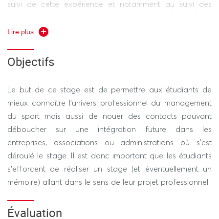
suivi de cette expérience et notamment au suivi des
conventions de stage à passer entre les milieux
professionnels d’accueil et l’université. C’est aux
Lire plus
étudiants qu’il incombe de trouver les entreprises,
administrations ou structures associatives où se
Objectifs
dérouleront leur stage.
Le but de ce stage est de permettre aux étudiants de
mieux connaître l’univers professionnel du management
du sport mais aussi de nouer des contacts pouvant
déboucher sur une intégration future dans les
entreprises, associations ou administrations où s’est
déroulé le stage. Il est donc important que les étudiants
s’efforcent de réaliser un stage (et éventuellement un
mémoire) allant dans le sens de leur projet professionnel.
Évaluation