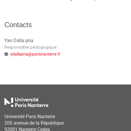
Contacts
Yan Dalla pria
Responsable pédagogique
ydallapria
@
parisnanterre.fr
Université Paris Nanterre
200 avenue de la République
92001 Nanterre Cedex