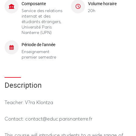
Composante
Volume horaire
Service des relations
20h
internat et des
étudiants étrangers,
Université Paris
Nanterre (UPN)
Période de l'année
Enseignement
premier semestre
Description
Teacher: V?ra Klontza
Contact: contact@educ.parisnanterre.fr
This course will introduce students to a wide range of