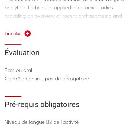
analytical techniques applied in ceramic studies
providing an overview of recent archaeometric and
archaeological approaches to pottery analysis and
interpretation of ceramics.
Lire plus
It is intended to provide knowledge of analytical
methods and approaches to the study of clay artefacts,
Évaluation
including the acquisition of practical skills in ceramics
analysis and data interpretation using pXRF.
Écrit ou oral
Contrôle continu, pas de dérogatoire
Pré-requis obligatoires
Niveau de langue B2 de l'activité