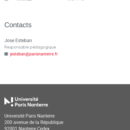
Contacts
Jose Esteban
Responsable pédagogique
jesteban
@
parisnanterre.fr
Université Paris Nanterre
200 avenue de la République
92001 Nanterre Cedex