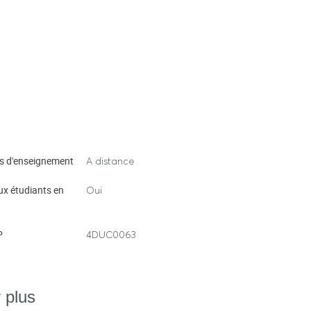
s d'enseignement
A distance
ux étudiants en
Oui
P
4DUC0063
 plus