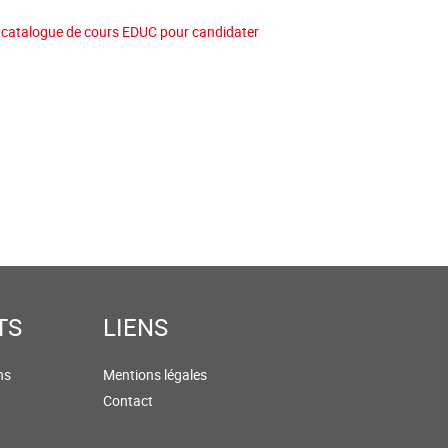
e catalogue de cours EDUC pour candidater
TS
LIENS
ns
Mentions légales
Contact