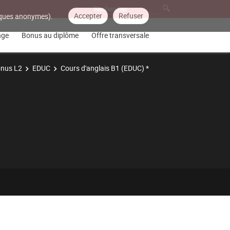
Accepter
Refuser
tiques anonymes).
nge
Bonus au diplôme
Offre transversale
nus L2
EDUC
Cours d'anglais B1 (EDUC) *