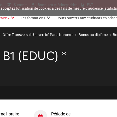
nal
S'inscrire
Brochures téléchargeables
ENT
 acceptez l'utilisation de cookies à des fins de mesure d'audience (statis
aire ?
Les formations
Cours ouverts aux étudiants en écha
Offre Transversale Université Paris Nanterre
Bonus au diplôme
Bo
 B1 (EDUC) *
me horaire
Période de