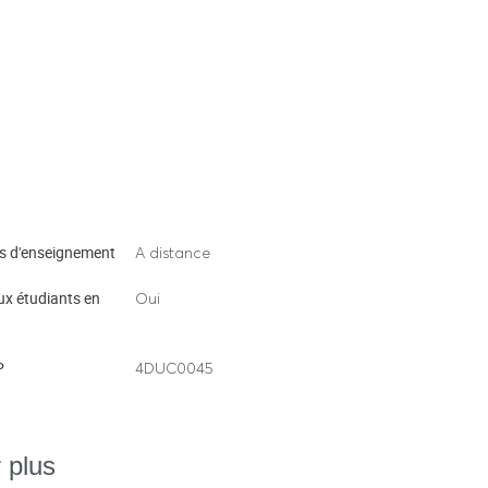
s d'enseignement
A distance
ux étudiants en
Oui
P
4DUC0045
 plus