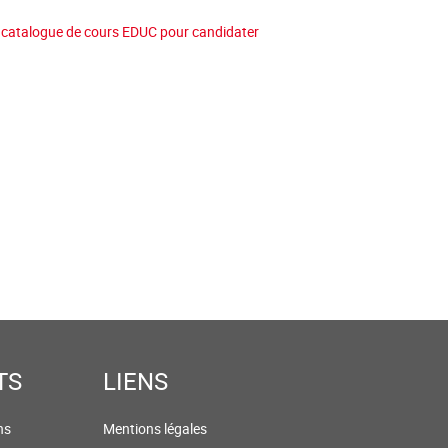
e catalogue de cours EDUC pour candidater
TS
LIENS
ns
Mentions légales