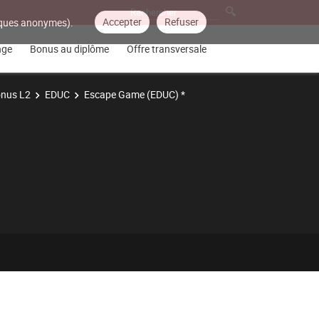
Accepter
Refuser
tiques anonymes).
nge
Bonus au diplôme
Offre transversale
nus L2
EDUC
Escape Game (EDUC) *