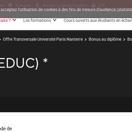
nal
S'inscrire
Brochures téléchargeables
ENT
 acceptez l'utilisation de cookies à des fins de mesure d'audience (statis
aire ?
Les formations
Cours ouverts aux étudiants en écha
Offre Transversale Université Paris Nanterre
Bonus au diplôme
Bo
EDUC) *
ode de