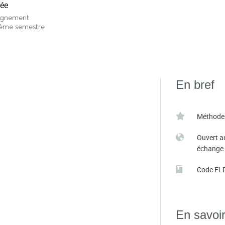
née
ignement
sième semestre
En bref
Méthode
Ouvert a
échange
Code EL
En savoir