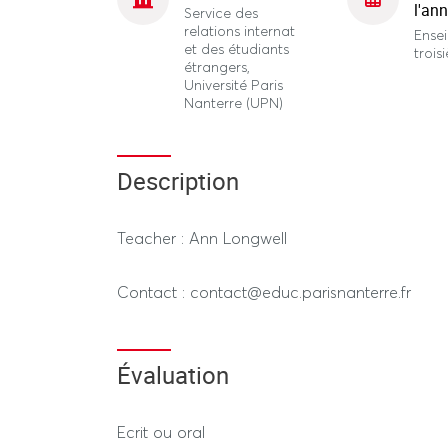
l'an
Service des
relations internat
Ense
et des étudiants
troi
étrangers,
Université Paris
Nanterre (UPN)
Description
Teacher : Ann Longwell
Contact : contact@educ.parisnanterre.fr
Évaluation
Ecrit ou oral