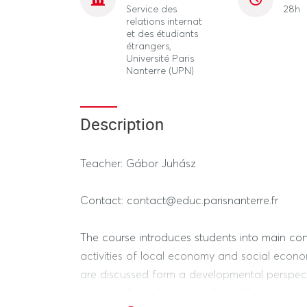
Service des
28h
relations internat
et des étudiants
étrangers,
Université Paris
Nanterre (UPN)
Description
Teacher: Gábor Juhász
Contact: contact@educ.parisnanterre.fr
The course introduces students into main con
activities of local economy and social econo
are discussed form a developmental perspectiv
public policies, Sociology, Social Policy and 