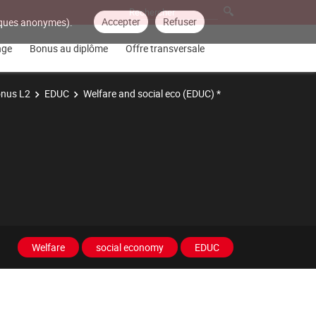
Accepter
Refuser
tiques anonymes).
nge
Bonus au diplôme
Offre transversale
nus L2
EDUC
Welfare and social eco (EDUC) *
Welfare
social economy
EDUC