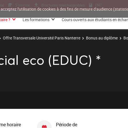
nal
S'inscrire
Brochures téléchargeables
ENT
 acceptez l'utilisation de cookies à des fins de mesure d'audience (statis
aire ?
Les formations
Cours ouverts aux étudiants en écha
Offre Transversale Université Paris Nanterre
Bonus au diplôme
Bo
ial eco (EDUC) *
me horaire
Période de