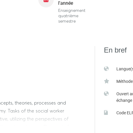
l'année
Enseignement
quatrième
semestre
En bref
Langue(s
Méthode
Ouvert a
échange
cepts, theories, processes and
my. Tasks of the social worker
Code EL
e, utilizing the perspectives of
other relevant areas. The goal of