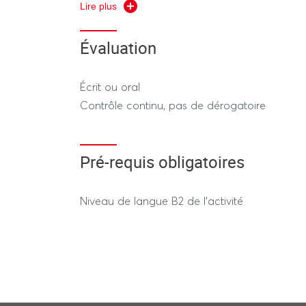
the subject is to familiarize students with mu
Lire plus
social and economic processes; to explore int
theoretical approaches – to discover practic
Évaluation
perspectives.
Écrit ou oral
Contrôle continu, pas de dérogatoire
Pré-requis obligatoires
Niveau de langue B2 de l'activité