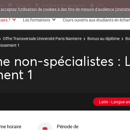
nal
S'inscrire
Brochures téléchargeables
ENT
 acceptez l'utilisation de cookies à des fins de mesure d'audience (statis
aire ?
Les formations
Cours ouverts aux étudiants en écha
Offre Transversale Université Paris Nanterre
Bonus au diplôme
Bo
dissement 1
 non-spécialistes : 
ent 1
Latin - Langue an
me horaire
Période de