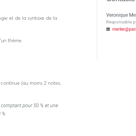
lairs, qui représentent
t par des images, soit par la
Veronique Mer
ie et de la syntaxe de la
tent une interprétation.
Responsable 
merlier
@
par
êveurs à travers, entre autres,
d’un thème.
continue (au moins 2 notes,
re comptant pour 50 % et une
0 %