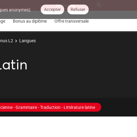
Accepter
Refuser
tiques anonymes).
nge
Bonus au diplôme
Offre transversale
nus L2
Langues
Latin
cienne - Grammaire - Traduction - Littérature latine