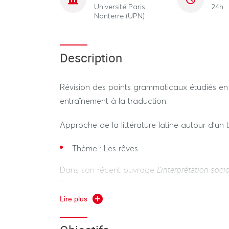
Université Paris
24h
Nanterre (UPN)
Description
Révision des points grammaticaux étudiés en i
entraînement à la traduction.
Approche de la littérature latine autour d'un 
Thème : Les rêves
L’interprétation soc
Dans son récent ouvrage
Bernard Lahire se livre à une analyse de l’exp
le contenu des rêves est structuré par les exp
Lire plus
Pour les Anciens, le sommeil et le rêve app
vecteurs privilégiés pour les avertissements d