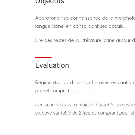
Objectifs
distinguer deux types de songes : les songes c
directement l’événement qu’ils annoncent, soi
Approfondir sa connaissance de la morpholog
parole, et les songes allégoriques, qui nécessi
langue latine, en consolidant ses acquis.
Nous étudierons quelques rêves et figures de r
Lire des textes de la littérature latine autour 
des textes de Cicéron, Virgile et Apulée.
Évaluation
Régime standard session 1 – avec évaluation 
partiel compris) : ……………..
Une série de travaux réalisés durant le semest
épreuve sur table de 2 heures comptant pour 5