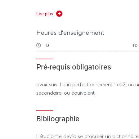
Lire plus
Heures d'enseignement
TD
TD
une épreuve 
Session 2 dite de rattrapage :
Pré-requis obligatoires
avoir suivi Latin perfectionnement 1 et 2, ou 
secondaire, ou équivalent.
Bibliographie
L'étudiant.e devra se procurer un dictionnair