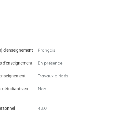
) d'enseignement
Français
s d'enseignement
En présence
enseignement
Travaux dirigés
ux étudiants en
Non
ersonnel
48.0