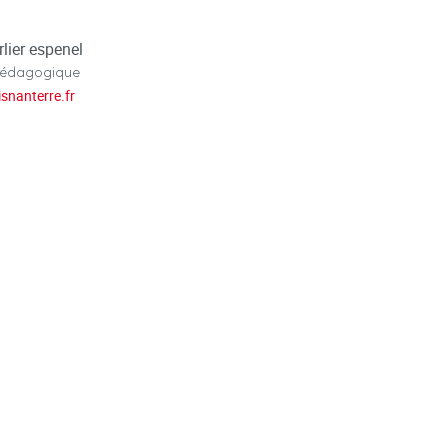
lier espenel
pédagogique
isnanterre.fr