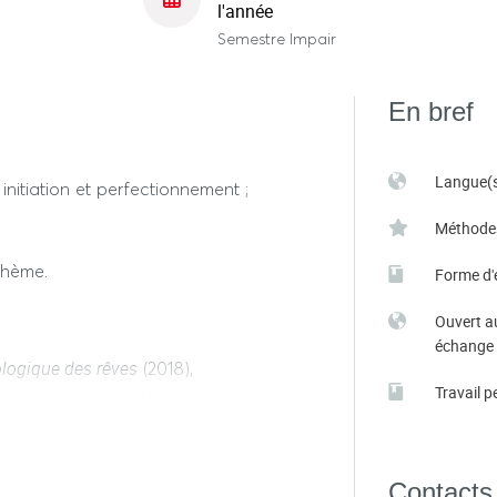
l'année
Semestre Impair
En bref
Langue(s
nitiation et perfectionnement ;
Méthode
thème.
Forme d'
Ouvert a
échange
iologique des rêves
(2018),
Travail p
ression onirique et souligne que
ériences sociales des rêveurs.
araissent davantage comme des
es dieux. Il faut cependant
Contacts