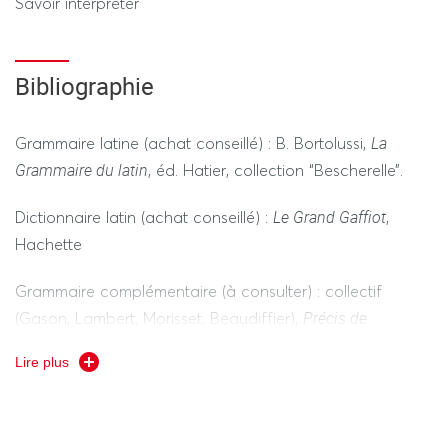
Savoir interpréter
Bibliographie
La
Grammaire latine (achat conseillé) : B. Bortolussi,
Grammaire du latin
, éd. Hatier, collection “Bescherelle”.
Le Grand Gaffiot
Dictionnaire latin (achat conseillé) :
,
Hachette
Grammaire complémentaire (à consulter) : collectif
Précis de
(Gason, Lambert, Morisset, Beaudiffier),
grammaire des lettres latines
, éd. Magnard.
Lire plus
Dictionnaire utile pour les cours, exercices sur table etc. :
Gaffiot
en édition de Poche, Hachette.