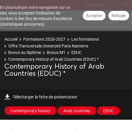
Aller à
En poursuivant votre navigation sur ce
site, vous acceptez l'utilisation de
Accepter
Refuser
cookies à des fins de mesure d'audience
(statistiques anonymes).
Accueil
Formations 2026-2027
Les formations
Offre Transversale Université Paris Nanterre
Bonus au diplôme
Bonus M1
EDUC
Contemporary History of Arab Countries (EDUC) *
Contemporary History of Arab
Countries (EDUC) *
Télécharger la fiche de présentation
Contemporary history
Arab countries
EDUC