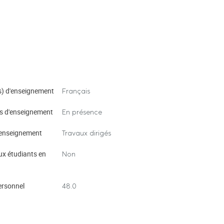
) d'enseignement
Français
s d'enseignement
En présence
enseignement
Travaux dirigés
ux étudiants en
Non
ersonnel
48.0