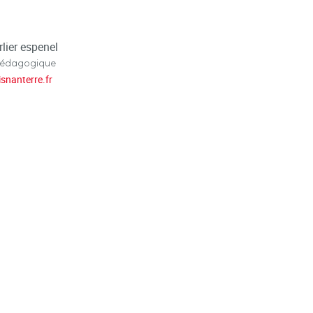
lier espenel
pédagogique
isnanterre.fr