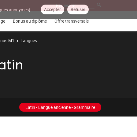
Accepter
Refuser
tiques anonymes).
nge
Bonus au diplôme
Offre transversale
nus M1
Langues
atin
Latin - Langue ancienne - Grammaire