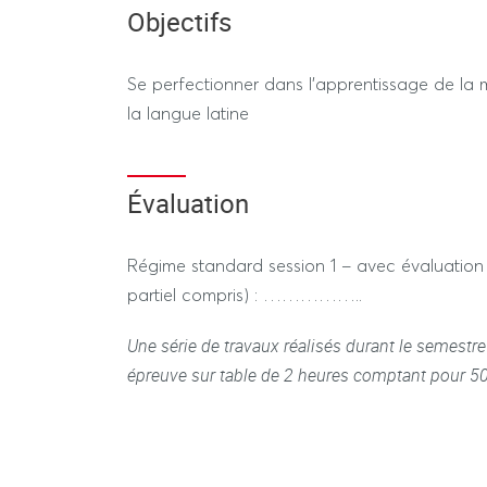
et passif des verbes réguliers et du verbe être 
Objectifs
participe futur et l'infinitif futur
Se perfectionner dans l’apprentissage de la 
ut
- syntaxe : l’ablatif absolu, les valeurs de
e
la langue latine
→ Apprentissage de la recherche dans le dicti
révision du vocabulaire usuel mémorisé au nive
Évaluation
de mots « concepts » ou d’expressions
Enseignants : MERLIER-ESPENEL Véronique, 
Régime standard session 1 – avec évaluation 
RANSON Valérie, GLEYE Sandrine
partiel compris) : ……………..
Une série de travaux réalisés durant le semest
épreuve sur table de 2 heures comptant pour 5