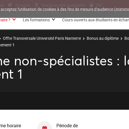
nal
S'inscrire
Brochures téléchargeables
ENT
 acceptez l'utilisation de cookies à des fins de mesure d'audience (statis
aire ?
Les formations
Cours ouverts aux étudiants en écha
Offre Transversale Université Paris Nanterre
Bonus au diplôme
Bo
nnement 1
 non-spécialistes : l
nt 1
me horaire
Période de