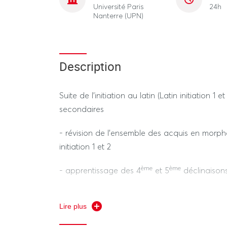
Université Paris
24h
Nanterre (UPN)
Description
Suite de l’initiation au latin (Latin initiation 
secondaires
- révision de l'ensemble des acquis en morph
initiation 1 et 2
ème
ème
- apprentissage des 4
et 5
déclinaison
idem
ipse
-
et
Lire plus
- le système verbal : les verbes déponents, ap