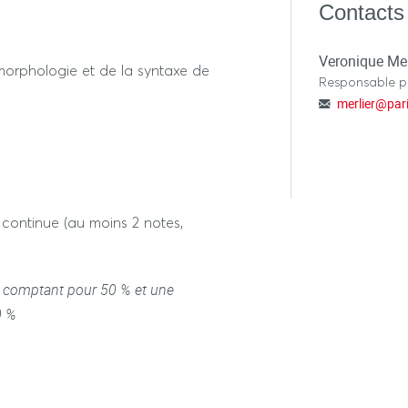
; le participe présent, le
Contacts
Veronique Mer
morphologie et de la syntaxe de
ère
cum
t de
(1
approche)
Responsable 
merlier
@
par
onnaire latin-français et
au initiation ; exercices autour
MOTTAIS François, FAUVINET-
continue (au moins 2 notes,
re comptant pour 50 % et une
0 %