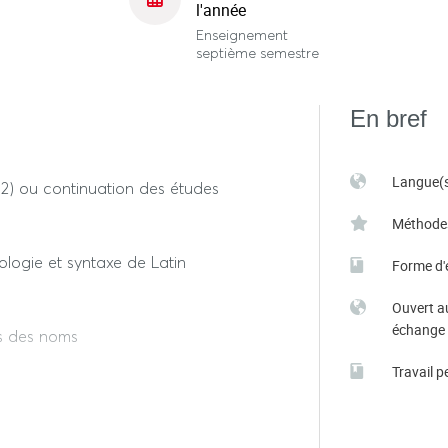
l'année
Enseignement
septième semestre
En bref
Langue(s
1 et 2) ou continuation des études
Méthode
ologie et syntaxe de Latin
Forme d'
Ouvert a
échange
s des noms
Travail p
prentissage du subjonctif, actif