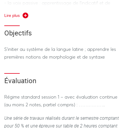
- la voix passive : apprentissage de l’indicatif et de
l’infinitif passifs
Lire plus
- comparatifs et superlatifs des adjectifs
Objectifs
- le mode participe : apprentissage du participe parfait
passif
S’initier au système de la langue latine ; apprendre les
premières notions de morphologie et de syntaxe
- la proposition infinitive (suite)
- le pronom relatif ; la proposition relative
Évaluation
→ Apprentissage d'une liste de vocabulaire de base, en
rapport avec les points de grammaire étudiés ; exercices
Régime standard session 1 – avec évaluation continue
autour de mots « concepts » ou d’expressions.
(au moins 2 notes, partiel compris) : ……………..
Enseignants : MERLIER-ESPENEL Véronique, DUBOIS
Une série de travaux réalisés durant le semestre comptant
Cécile
pour 50 % et une épreuve sur table de 2 heures comptant