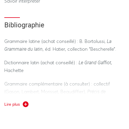
Savoir interpréter
Bibliographie
La
Grammaire latine (achat conseillé) : B. Bortolussi,
Grammaire du latin
, éd. Hatier, collection “Bescherelle”.
Le Grand Gaffiot
Dictionnaire latin (achat conseillé) :
,
Hachette
Grammaire complémentaire (à consulter) : collectif
Précis de
(Gason, Lambert, Morisset, Beaudiffier),
grammaire des lettres latines
, éd. Magnard.
Lire plus
Dictionnaire utile pour les cours, exercices sur table etc. :
Gaffiot
en édition de Poche, Hachette.