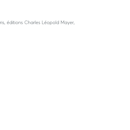
ris, éditions Charles Léopold Mayer,
www.jssj.org
n ligne (
)
ansformations rurales africaines,