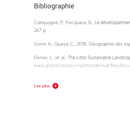
Bibliographie
Le développement 
Campagne, P., Pecqueur, B.,
267 p.
Gonin A., Queva C., 2018, Géographie des esp
The Little Sustainable Landsc
Denier, L., et al.,
www.globalcanopy.org/sites/default/files/do
La
ressource
Gumuchian H., Pecqueur B., (dir),
Lire plus
Les espaces ruraux en
Jean Y., Rieutort L. (dir),
Landy, F., Moreau, S., « Le droit au village/The 
Pesche D., Losch B. et Imbernon J. (eds.), 201
Nepad-Cirad, 76 p. - https://www.cirad.fr/M