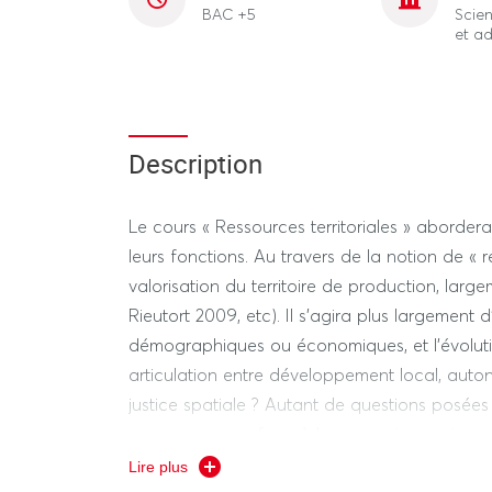
BAC +5
Scien
et ad
Description
Le cours « Ressources territoriales » abordera
leurs fonctions. Au travers de la notion de « re
valorisation du territoire de production, l
Rieutort 2009, etc). Il s’agira plus largement
démographiques ou économiques, et l’évolutio
articulation entre développement local, auton
justice spatiale ? Autant de questions posées
espaces ruraux face à la connexion croissan
contemporaines de ces espaces. Une journée
Lire plus