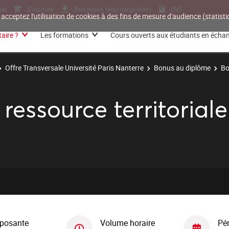
nal
S'inscrire
Brochures téléchargeables
ENT
 acceptez l'utilisation de cookies à des fins de mesure d'audience (statis
aire ?
Les formations
Cours ouverts aux étudiants en écha
Offre Transversale Université Paris Nanterre
Bonus au diplôme
Bo
 ressource territoriale
posante
Volume horaire
Pé