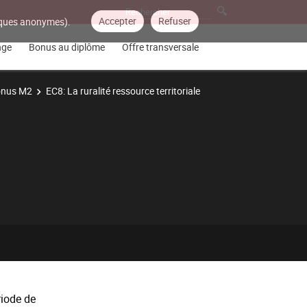
Accepter
Refuser
tiques anonymes).
nge
Bonus au diplôme
Offre transversale
nus M2
EC8: La ruralité ressource territoriale
riode de