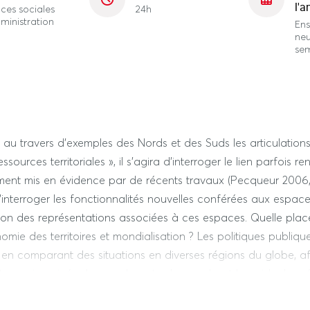
l'a
ces sociales
24h
ministration
En
ne
se
 au travers d’exemples des Nords et des Suds les articulations
ssources territoriales », il s’agira d’interroger le lien parfois r
argement mis en évidence par de récents travaux (Pecqueur 20
 d’interroger les fonctionnalités nouvelles conférées aux espa
n des représentations associées à ces espaces. Quelle place 
omie des territoires et mondialisation ? Les politiques publiqu
 en comparant des situations en diverses régions du globe, afi
te quoique inégale avec le reste du monde, et le poids donn
 de 6 heures sera consacrée aux programmes LEADER, et une