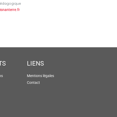
pédagogique
isnanterre.fr
TS
LIENS
ns
Mentions légales
Contact