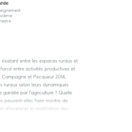
nnée
seignement
uvième
mestre
 existant entre les espaces ruraux et
enforcé entre activités productives et
06, Campagne et Pecqueur 2014,
ces ruraux selon leurs dynamiques
gardée par l’agriculture ? Quelle
es peuvent-elles faire montre de
n d’examiner la redéfinition des
é au local dans les dynamiques
 autre à l'expérience de