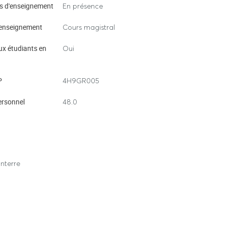
s d'enseignement
En présence
agriculture re-territorialisation ».
enseignement
Cours magistral
ux étudiants en
Oui
s de l’Aubrac et des Baronnies »,
on.org/economierurale/776 ; DOI :
P
4H9GR005
ersonnel
48.0
nterre