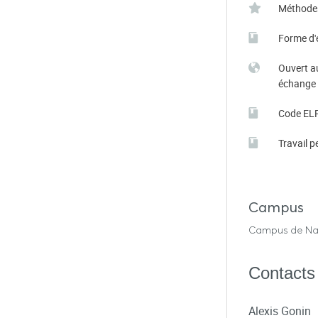
Méthode
re-territorialisation de l’agriculture, French rural dynamics and 
Forme d'
https://doi.org/10.3917/lig.731.0030
30‑48.
.
Ouvert a
s d’acteurs et valorisation des ressources territoriales. Les ca
échange
, mis en ligne le 05 juin 2008. URL : http://journals.openediti
Code EL
Travail p
Campus
Campus de Na
Contacts
Alexis Gonin