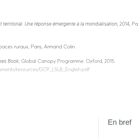
territorial. Une réponse émergente à la mondialisation,
2014, Pa
aces ruraux, Paris, Armand Colin.
apes Book
, Global Canopy Programme: Oxford, 2015:
cuments/resources/GCP_LSLB_English.pdf
territoriale,
Paris, Economica Anthropos, 2007, 252 p.
 France
, Paris : Armand Colin, coll. Horizons, 2018, 512 p.
Justice spatiale/Spatial Justice
right to the village »,
, 7, 2014, e
En bref
6, Une nouvelle ruralité émergente – Regards croisés sur les tr
M/atlas-nepad/Atlas-Nepad-FR.pdf