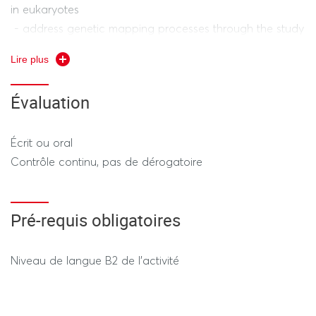
in eukaryotes
- address genetic mapping processes through the study
of polymorphic genetic markers
Lire plus
- combine genetic mapping and morbid gene research
- integrate statistical analysis into genetic analyses
Évaluation
- discuss the creation of mutants in different model
organisms and their use in genetics.
Écrit ou oral
Contrôle continu, pas de dérogatoire
Pré-requis obligatoires
Niveau de langue B2 de l'activité