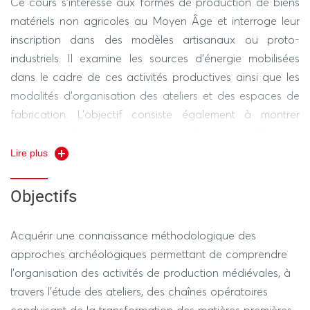
Ce cours s’intéresse aux formes de production de biens
matériels non agricoles au Moyen Âge et interroge leur
inscription dans des modèles artisanaux ou proto-
industriels. Il examine les sources d’énergie mobilisées
dans le cadre de ces activités productives ainsi que les
modalités d’organisation des ateliers et des espaces de
fabrication. L’objectif consiste également à montrer
comment l’archéologie renouvelle aujourd’hui la
compréhension des systèmes de production médiévaux
Lire plus
grâce à l’étude des vestiges matériels et au
développement des approches archéométriques.
Objectifs
Le cours abordera ainsi certaines productions relevant
Acquérir une connaissance méthodologique des
des arts du feu — métallurgie et verrerie — mais
approches archéologiques permettant de comprendre
également la fabrication des objets tournés en bois ainsi
l’organisation des activités de production médiévales, à
que le travail des matières dures animales...
travers l’étude des ateliers, des chaînes opératoires
conduisant de la transformation des matières premières