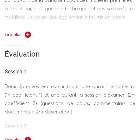
à l’objet fini, ainsi que des techniques et des savoir-faire
mobilisés. Le cours vise également à fournir un cadre
général de connaissance sur la culture matérielle du
Moyen Âge.
Lire plus
Évaluation
Session 1
Deux épreuves écrites sur table, une durant le semestre
(1h coefficient 1) et une durant la session d’examen (2h,
coefficient 2) (questions de cours, commentaires de
documents et/ou dissertation).
Session 2
Lire plus