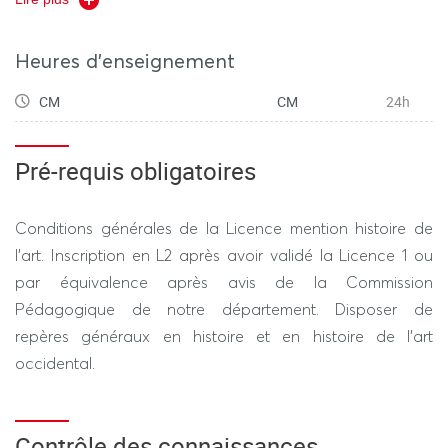
Une épreuve écrite sur table de deux heures (questions
de cours, commentaires de documents et/ou
dissertation).
Heures d'enseignement
CM
CM
24h
Pré-requis obligatoires
Conditions générales de la Licence mention histoire de
l’art. Inscription en L2 après avoir validé la Licence 1 ou
par équivalence après avis de la Commission
Pédagogique de notre département. Disposer de
repères généraux en histoire et en histoire de l’art
occidental.
Contrôle des connaissances