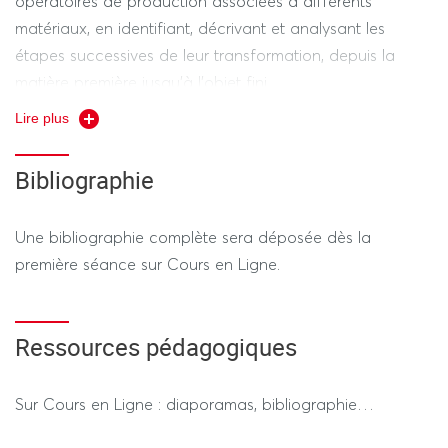
opératoires de production associées à différents
matériaux, en identifiant, décrivant et analysant les
étapes successives de leur transformation, depuis la
matière première jusqu’à l’objet fini.
Lire plus
Maîtriser le cadre méthodologique de l’étude
archéologique appliquée aux productions médiévales.
Bibliographie
Acquérir des connaissances générales sur les
productions médiévales et leur organisation.
Une bibliographie complète sera déposée dès la
première séance sur Cours en Ligne.
Mobiliser un vocabulaire scientifique et technique
adapté à l’analyse des productions anciennes.
Ressources pédagogiques
Analyser les relations entre techniques de production,
choix des matériaux et contextes historiques,
Sur Cours en Ligne : diaporamas, bibliographie…
économiques et sociaux.