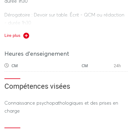
durée 1h30
Dérogatoire : Devoir sur table. Écrit - QCM ou rédaction
- durée 1h30
Lire plus
Répartition de la note finale : 100% CM
Heures d'enseignement
CM
CM
24h
Compétences visées
Connaissance psychopathologiques et des prises en
charge