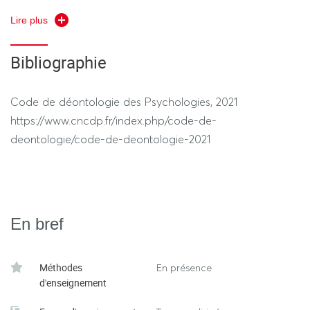
les différents professionnels. Le stagiaire doit également
Lire plus
être capable de formuler de manière claire ses
observations et ses questionnements, et de rendre
Bibliographie
compte de la découverte d’un cadre et d’une pratique
professionnelle.
Code de déontologie des Psychologies, 2021
https://www.cncdp.fr/index.php/code-de-
deontologie/code-de-deontologie-2021
En bref
Méthodes
En présence
d'enseignement