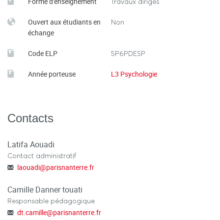
Forme d'enseignement
Travaux dirigés
Ouvert aux étudiants en
Non
échange
Code ELP
5P6PDESP
Année porteuse
L3 Psychologie
Contacts
Latifa Aouadi
Contact administratif
laouadi
@
parisnanterre.fr
Camille Danner touati
Responsable pédagogique
dt.camille
@
parisnanterre.fr