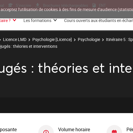
nal
S'inscrire
Brochures téléchargeables
ENT
 acceptez l'utilisation de cookies à des fins de mesure d'audience (statis
aire ?
Les formations
Cours ouverts aux étudiants en écha
Licence LMD
Psychologie [Licence]
Psychologie
Itinéraire 5 : 
jugés : théories et interventions
ugés : théories et int
posante
Volume horaire
Pé