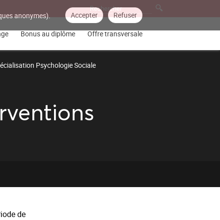
Accepter
Refuser
tiques anonymes).
nge
Bonus au diplôme
Offre transversale
Spécialisation Psychologie Sociale
erventions
riode de