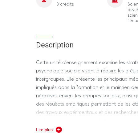
3 crédits
Scie
psyc
scie
l'édu
Description
Cette unité d’enseignement examine les straté
psychologie sociale visant à réduire les préjug
intergroupes. Elle présente les principaux m
impliqués dans la formation et le maintien de
négatives envers les groupes sociaux, ainsi q
des résultats empiriques permettant de les at
des travaux expérimentaux et des recherche
sur la perception de la variabilité intragroupe
affirmation, le cadrage des inégalités sociales
Lire plus
normes sociales. L’UE met également l’accent 