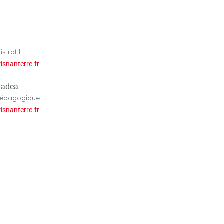
stratif
isnanterre.fr
Badea
pédagogique
isnanterre.fr