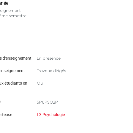
nnée
seignement
ième semestre
s d'enseignement
En présence
enseignement
Travaux dirigés
ux étudiants en
Oui
P
5P6PSO2P
rteuse
L3 Psychologie