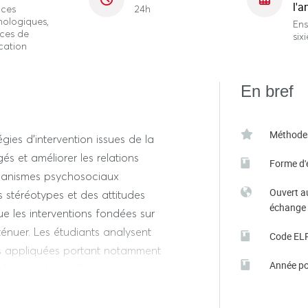
l'a
nces
24h
hologiques,
En
nces de
six
cation
En bref
Méthode
gies d’intervention issues de la
és et améliorer les relations
Forme d'
écanismes psychosociaux
Ouvert a
s stéréotypes et des attitudes
échange
ue les interventions fondées sur
ténuer. Les étudiants analysent
Code EL
s appliquées portant notamment
Année po
, les stratégies d’auto-
 ou les interventions sur les
sur les conditions qui favorisent