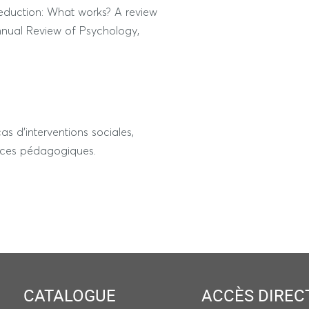
e reduction: What works? A review
nnual Review of Psychology,
cas d’interventions sociales,
rces pédagogiques.
CATALOGUE
ACCÈS DIREC