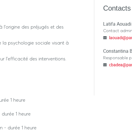
eurs susceptibles de provoquer des
Contacts
de résistance ou de backlash.
Latifa Aouadi
l’origine des préjugés et des
Contact admini
laouadi
@
par
de la psychologie sociale visant à
Constantina 
Responsable 
 l’efficacité des interventions.
cbadea
@
par
durée 1 heure
 - durée 1 heure
on - durée 1 heure