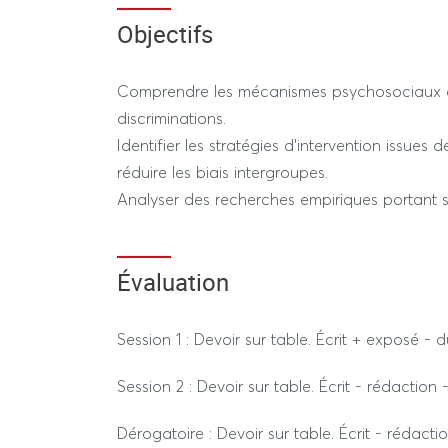
l’efficacité des interventions et sur les fact
Objectifs
effets indésirables, tels que les phénomènes 
Comprendre les mécanismes psychosociaux à 
discriminations.
Identifier les stratégies d’intervention issues 
réduire les biais intergroupes.
Analyser des recherches empiriques portant sur
Évaluation
Session 1 : Devoir sur table. Écrit + exposé - 
Session 2 : Devoir sur table. Écrit - rédaction
Dérogatoire : Devoir sur table. Écrit - rédacti