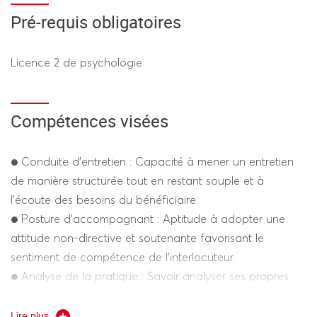
Pré-requis obligatoires
Licence 2 de psychologie
Compétences visées
● Conduite d'entretien : Capacité à mener un entretien
de manière structurée tout en restant souple et à
l'écoute des besoins du bénéficiaire.
● Posture d'accompagnant : Aptitude à adopter une
attitude non-directive et soutenante favorisant le
sentiment de compétence de l'interlocuteur.
● Analyse de la pratique : Savoir analyser ses propres
biais et ses réactions émotionnelles lors de l'interaction
(réflexivité).
Lire plus