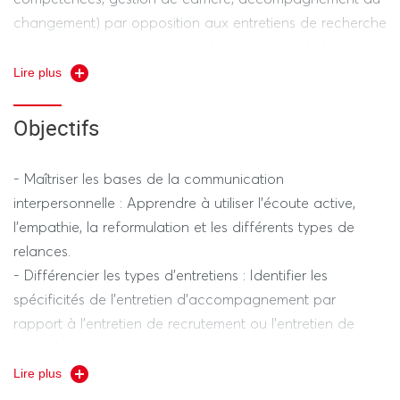
changement) par opposition aux entretiens de recherche
ou de diagnostic clinique pur. Le cours aborde les
cadres théoriques de l'alliance de travail et les
Lire plus
techniques de communication verbale et non-verbale
nécessaires pour instaurer un climat de confiance
Objectifs
propice à l'élaboration de projets professionnels.
- Maîtriser les bases de la communication
interpersonnelle : Apprendre à utiliser l'écoute active,
l'empathie, la reformulation et les différents types de
relances.
- Différencier les types d'entretiens : Identifier les
spécificités de l'entretien d'accompagnement par
rapport à l'entretien de recrutement ou l'entretien de
conseil.
- Construire l'alliance de travail : Comprendre comment
Lire plus
engager le bénéficiaire dans une démarche active et