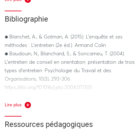
● Synthèse et restitution : Capacité à reformuler les
éléments saillants d'un entretien pour aider le bénéficiaire
Bibliographie
à clarifier ses objectifs professionnels.
● Blanchet, A., & Gotman, A. (2015). L'enquête et ses
méthodes : L'entretien (2e éd.). Armand Colin.
● Baudouin, N., Blanchard, S., & Soncarrieu, T. (2004).
L'entretien de conseil en orientation: présentation de trois
types d'entretien. Psychologie du Travail et des
Organisations, 10(3), 293-306.
https://doi.org/10.1016/j.pto.2004.07.005
● Guichard, J., & Huteau, M. (2006). Psychologie de
l'orientation. Dunod.
Lire plus
● Poussin, G. (2020). La pratique de l'entretien clinique
(6e éd.). Dunod.
Ressources pédagogiques
● Vermersch, P. (2014). L'entretien d'explicitation (8e éd.).
ESF Sciences Humaines.