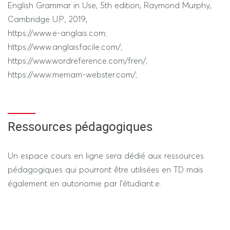
- compétences évaluées : EXPRESSION ORALE
English Grammar in Use, 5th edition, Raymond Murphy,
- proportion de la note : 100%
Cambridge U.P., 2019,
- durée de l'épreuve : entre 2 et 10 minutes
https://www.e-anglais.com;
https://www.anglaisfacile.com/;
CONTRÔLE DÉROGATOIRE POUR LES ÉTUDIANT.ES
https://www.wordreference.com/fren/;
INSCRIT.ES EN SCIENCES DE L’ÉDUCATION ET EN SANTÉ
https://www.merriam-webster.com/;
ET SOCIÉTÉ : l’épreuve terminale aura obligatoirement
lieu pendant la période des partiels comme suit :
- 1 examen terminal sur table
Ressources pédagogiques
- compétences évaluées : COMPRÉHENSION DE L’ÉCRIT
ET/OU EXPRESSION ÉCRITE
Un espace cours en ligne sera dédié aux ressources
- proportion de la note : 100%
pédagogiques qui pourront être utilisées en TD mais
- durée de l'épreuve : 2h
également en autonomie par l’étudiant.e.