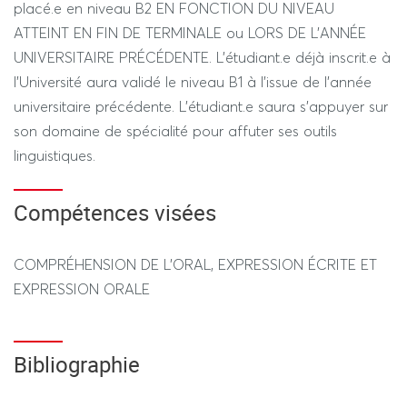
placé.e en niveau B2 EN FONCTION DU NIVEAU
- compétences évaluées : COMPRÉHENSION DE L’ORAL,
ATTEINT EN FIN DE TERMINALE ou LORS DE L’ANNÉE
EXPRESSION ÉCRITE ET EXPRESSION ORALE
UNIVERSITAIRE PRÉCÉDENTE. L'étudiant.e déjà inscrit.e à
- proportion de la note : 50/50
l'Université aura validé le niveau B1 à l'issue de l'année
- durée de l'épreuve : 1h30, soit la durée du TD
universitaire précédente. L'étudiant.e saura s'appuyer sur
son domaine de spécialité pour affuter ses outils
SESSION 2: un examen sur table d’une durée de 2h.
linguistiques.
- La compétence évaluée sera l’expression écrite.
- le sujet d’examen portera sur les thématiques abordées
Compétences visées
ce semestre.
- Aucun document ne sera autorisé le jour de l’épreuve.
COMPRÉHENSION DE L’ORAL, EXPRESSION ÉCRITE ET
EXPRESSION ORALE
CONTRÔLE DÉROGATOIRE POUR LES ÉTUDIANT.ES
INSCRIT.ES EN PSYCHOLOGIE: l’épreuve aura
obligatoirement lieu pendant la 12ème séance de cours
Bibliographie
comme suit :
- 1 examen en fin de semestre, en semaine 12