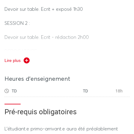
Devoir sur table. Ecrit + exposé 1h30
SESSION 2 :
Devoir sur table. Ecrit - rédaction 2h00
DEROGATOIRE :
Lire plus
Devoir sur table. Ecrit - rédaction 2h00
Heures d'enseignement
REPARTITION DE LA NOTE FINALE :
TD
TD
18h
SESSION 1: Contrôle continu
S’agissant de TDs d’anglais, les épreuves auront
obligatoirement lieu pendant les 12 séances de cours
Pré-requis obligatoires
comme suit :
- 2 examens sur table [1 à mi- semestre (en semaine 6) et
L'étudiant.e primo-arrivant.e aura été préalablement
1 en fin de semestre (en semaine 12)]