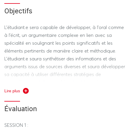
Objectifs
L'étudiant.e sera capable de développer, à l'oral comme
à l'écrit, un argumentaire complexe en lien avec sa
spécialité en soulignant les points significatifs et les
éléments pertinents de manière claire et méthodique.
L'étudiant.e saura synthétiser des informations et des
arguments issus de sources diverses et saura développer
sa capacité à utiliser différentes stratégies de
compréhension, telles que l'écoute et le repérage des
points forts ainsi que la vérification de sa compréhension
Lire plus
par les indices contextuels.
Évaluation
SESSION 1 :