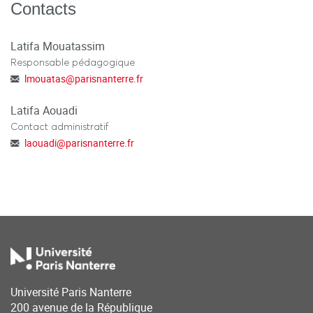
Contacts
Latifa Mouatassim
Responsable pédagogique
lmouatas
@
parisnanterre.fr
Latifa Aouadi
Contact administratif
laouadi
@
parisnanterre.fr
Université Paris Nanterre
200 avenue de la République