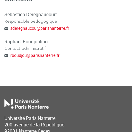
Sebastien Deregnaucourt
Responsable pédagogique
sderegnaucou
@
parisnanterre.fr
Raphael Boudjoulian
Contact administratif
rboudjou
@
parisnanterre.fr
Université Paris Nanterre
200 avenue de la République
92001 Nanterre Cedex