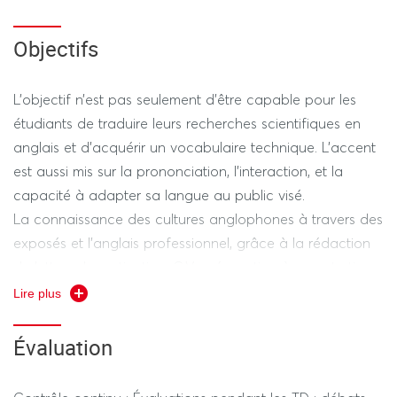
Objectifs
L'objectif n’est pas seulement d'être capable pour les
étudiants de traduire leurs recherches scientifiques en
anglais et d’acquérir un vocabulaire technique. L'accent
est aussi mis sur la prononciation, l’interaction, et la
capacité à adapter sa langue au public visé.
La connaissance des cultures anglophones à travers des
exposés et l'anglais professionnel, grâce à la rédaction
de lettres de motivation, C.V, préparation à un entretien
d'embauche. Les étudiants seront également préparer à
Lire plus
l'examen du TOEIC qu’ils passeront en master
Évaluation