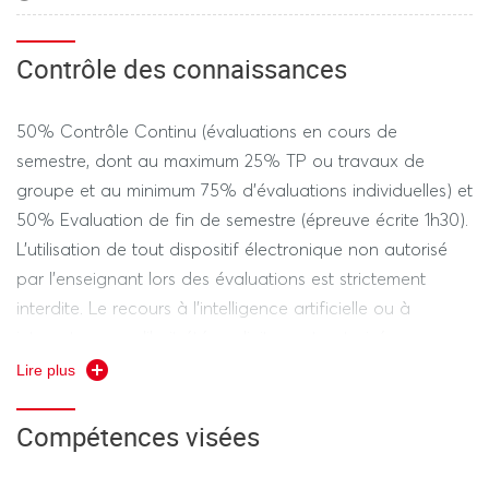
Contrôle des connaissances
50% Contrôle Continu (évaluations en cours de
semestre, dont au maximum 25% TP ou travaux de
groupe et au minimum 75% d'évaluations individuelles) et
50% Evaluation de fin de semestre (épreuve écrite 1h30).
L’utilisation de tout dispositif électronique non autorisé
par l’enseignant lors des évaluations est strictement
interdite. Le recours à l'intelligence artificielle ou à
internet sans qu'il ait été explicitement autorisé par
l'enseignant sera considéré comme une fraude.
Lire plus
Compétences visées