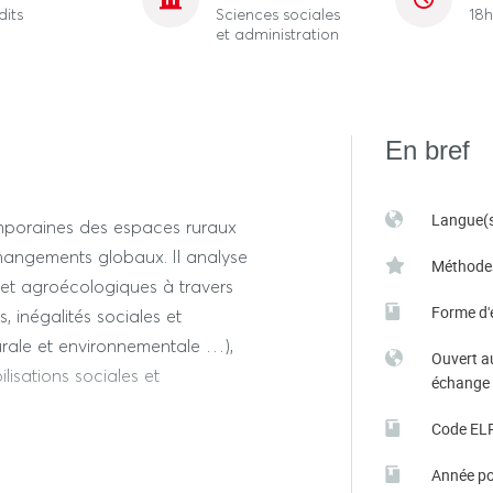
dits
Sciences sociales
18h
et administration
En bref
Langue(s
mporaines des espaces ruraux
hangements globaux. Il analyse
Méthode
ux et agroécologiques à travers
Forme d'
, inégalités sociales et
urale et environnementale …),
Ouvert a
isations sociales et
échange
Code EL
tudiant·es exploreront ces
Année po
proche multiscalaire. Une