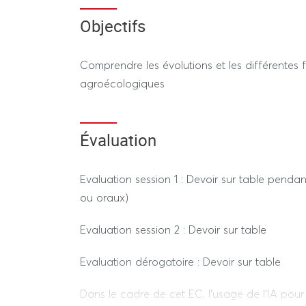
attention particulière sera portée aux jeux d’
Objectifs
publiques accompagnant ces transitions.
Comprendre les évolutions et les différentes f
agroécologiques
Évaluation
Evaluation session 1 : Devoir sur table pendan
ou oraux)
Evaluation session 2 : Devoir sur table
Evaluation dérogatoire : Devoir sur table
Dans le cadre de cet EC, l’usage de l’IA pour 