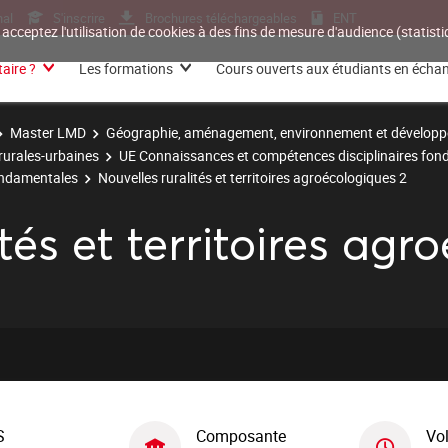
nal
S'inscrire
Brochures téléchargeables
ENT
 acceptez l'utilisation de cookies à des fins de mesure d'audience (statis
aire ?
Les formations
Cours ouverts aux étudiants en écha
Master LMD
Géographie, aménagement, environnement et développ
 rurales-urbaines
UE Connaissances et compétences disciplinaires fo
ondamentales
Nouvelles ruralités et territoires agroécologiques 2
tés et territoires agr
S
Composante
Vo