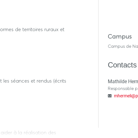
acteurs et aux politiques
ormes de territoires ruraux et
Campus
Campus de Na
Contacts
t les séances et rendus (écrits
Mathilde Herm
Responsable 
mhermeli
@
p
aider à la réalisation des