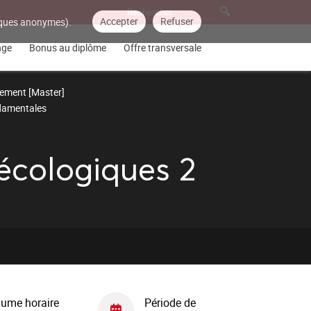
Accepter
Refuser
tiques anonymes).
nge
Bonus au diplôme
Offre transversale
ement [Master]
ndamentales
oécologiques 2
lume horaire
Période de