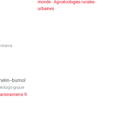
monde - Agroécologies rurales-
urbaines
nterre
elin--burnol
pédagogique
arisnanterre.fr