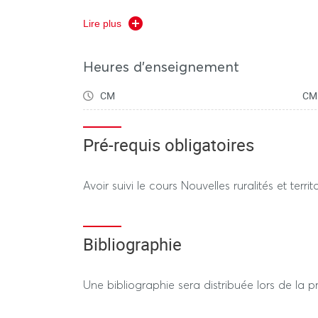
travaux de contrôle continu soumis à évaluati
Lire plus
le droit de faire appel à une IA générative à
recherche d’idées, construction, rédaction ou
recherche web augmentée, de correction ort
Heures d'enseignement
CM
CM
Pré-requis obligatoires
Avoir suivi le cours Nouvelles ruralités et terr
Bibliographie
Une bibliographie sera distribuée lors de la