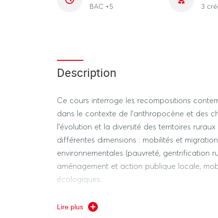
BAC +5
3 cré
Description
Ce cours interroge les recompositions conte
dans le contexte de l’anthropocène et des c
l’évolution et la diversité des territoires rura
différentes dimensions : mobilités et migrations
environnementales (pauvreté, gentrification r
aménagement et action publique locale, mobil
écologiques.
Sans se limiter à des exemples français, les é
Lire plus
thématiques par des études de cas et une ap