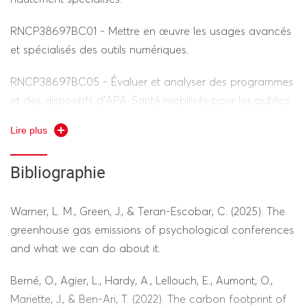
RNCP38697BC01 - Mettre en œuvre les usages avancés
et spécialisés des outils numériques.
RNCP38697BC05 - Évaluer et analyser des programmes
et des dispositifs d’APA-Santé mobilisés pour les publics
à besoins spécifiques.
Lire plus
RNCP38972BC04 - Contribuer à la transformation en
Bibliographie
contexte professionnel.
Warner, L. M., Green, J., & Teran-Escobar, C. (2025). The
greenhouse gas emissions of psychological conferences
and what we can do about it.
Berné, O., Agier, L., Hardy, A., Lellouch, E., Aumont, O.,
Mariette, J., & Ben-Ari, T. (2022). The carbon footprint of