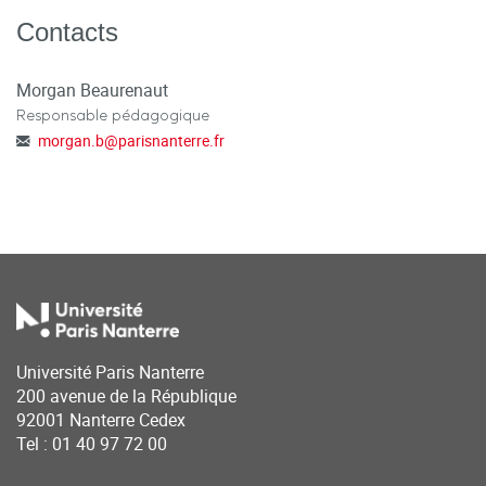
Contacts
Morgan Beaurenaut
Responsable pédagogique
morgan.b
@
parisnanterre.fr
Université Paris Nanterre
200 avenue de la République
92001 Nanterre Cedex
Tel : 01 40 97 72 00