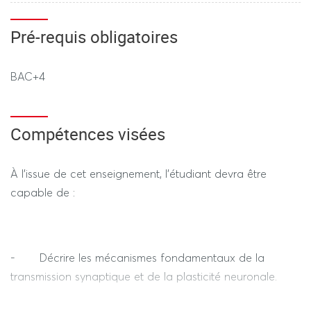
Cet EC constitue le socle neurobiologique nécessaire à
REGIME STANDARD / DEROGATOIRE
Pré-requis obligatoires
l’analyse et à la modélisation des systèmes intégrés
abordées dans l’EC du second semestre.
Oral - 45min max
BAC+4
Compétences visées
À l’issue de cet enseignement, l’étudiant devra être
capable de :
- Décrire les mécanismes fondamentaux de la
transmission synaptique et de la plasticité neuronale.
- Expliquer l’organisation micro-circuitaire et