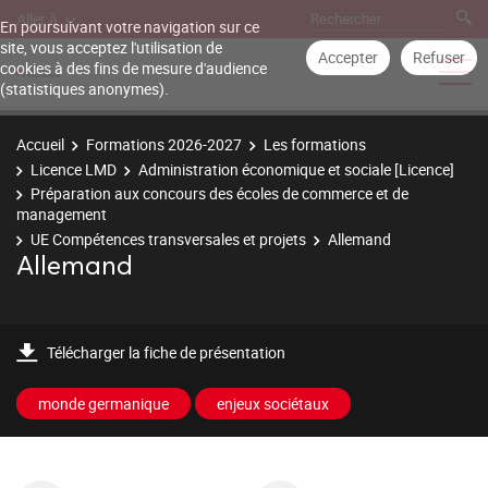
Aller à
En poursuivant votre navigation sur ce
site, vous acceptez l'utilisation de
Accepter
Refuser
cookies à des fins de mesure d'audience
(statistiques anonymes).
Accueil
Formations 2026-2027
Les formations
Licence LMD
Administration économique et sociale [Licence]
Préparation aux concours des écoles de commerce et de
management
UE Compétences transversales et projets
Allemand
Allemand
Télécharger la fiche de présentation
monde germanique
enjeux sociétaux