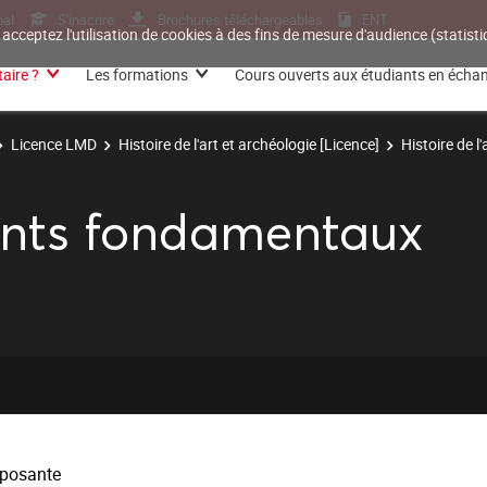
nal
S'inscrire
Brochures téléchargeables
ENT
 acceptez l'utilisation de cookies à des fins de mesure d'audience (statis
aire ?
Les formations
Cours ouverts aux étudiants en écha
Licence LMD
Histoire de l'art et archéologie [Licence]
Histoire de l'
nts fondamentaux
posante