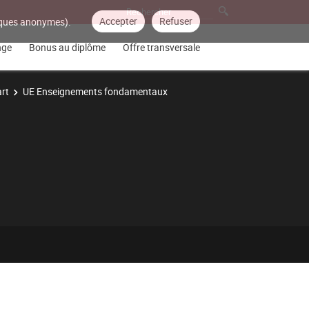
Accepter
Refuser
tiques anonymes).
nge
Bonus au diplôme
Offre transversale
art
UE Enseignements fondamentaux