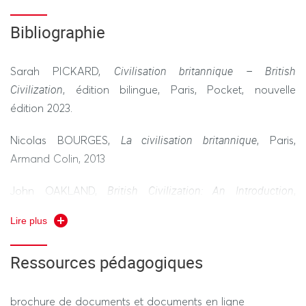
Bibliographie
Civilisation britannique – British
Sarah PICKARD,
Civilization
, édition bilingue, Paris, Pocket, nouvelle
édition 2023.
La civilisation britannique
Nicolas BOURGES,
, Paris,
Armand Colin, 2013
British Civilization: An Introduction
John OAKLAND,
,
London, Routledge, 9th edition, 2019.
Lire plus
Civilisation britannique –
Marie-Céline DANIEL,
Ressources pédagogiques
Problématiques et enjeux contemporains
, Paris, Armand
Colin, 2017
brochure de documents et documents en ligne