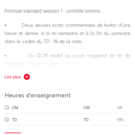
désindustrialisation, immigration, multiculturalisme, etc.)
delivered in the first half of the semester, tutorials (TD) will
aim at developing students’ ability to organise their own
Formule standard session 1 : contrôle continu
responses to British society and to engage in critical
▪ Deux devoirs écrits (commentaire de texte) d’une
discussion based on a careful reading and analysis of
heure et demie, à la mi-semestre et à la fin du semestre
primary and secondary sources, mainly press articles.
dans le cadre du TD : ⅔ de la note
▪ Un QCM relatif au cours magistral en fin de
semestre : ⅓ de la note
Lire plus
Formule dérogatoire session 1 :
▪ Un devoir écrit (commentaire de texte et QCM) de
Heures d'enseignement
deux heures
CM
CM
6h
Session 2 :
TD
TD
18h
▪ Un devoir écrit (commentaire de texte et QCM) de