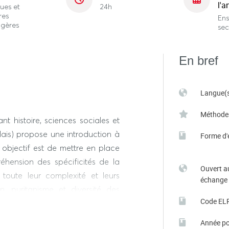
l'a
ues et
24h
res
En
ngères
se
En bref
Langue(s
Méthode
nt histoire, sciences sociales et
lais) propose une introduction à
Forme d'
n objectif est de mettre en place
réhension des spécificités de la
Ouvert a
toute leur complexité et leurs
échange
n, puritanisme et diversité des
Code EL
aces, dynamisme marchand et
 et hégémonie mondiale, liberté
Année po