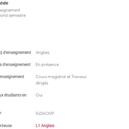
nnée
seignement
cond semestre
) d'enseignement
Anglais
s d'enseignement
En présence
enseignement
Cours magistral et Travaux
dirigés
ux étudiants en
Oui
P
5V2ACIVP
rteuse
L1 Anglais