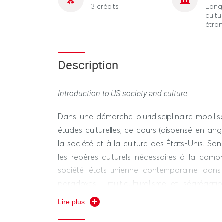
3 crédits
Lang
cultu
étra
Description
Introduction to US society and culture
Dans une démarche pluridisciplinaire mobilisa
études culturelles, ce cours (dispensé en ang
la société et à la culture des États-Unis. So
les repères culturels nécessaires à la comp
société états-unienne contemporaine dans 
paradoxes : multiculturalisme et ségrégatio
modes de vie, urbanisme et grands esp
Lire plus
inerties institutionnelles, isolationnisme