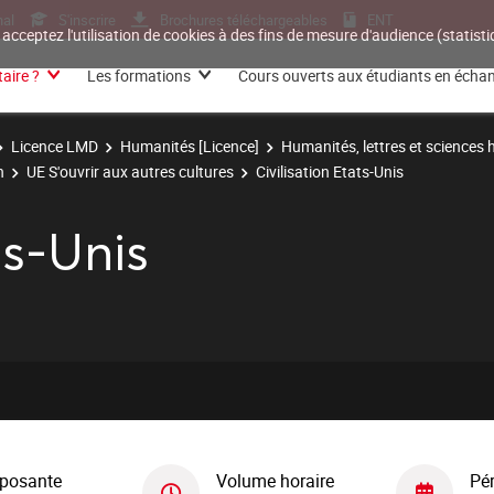
nal
S'inscrire
Brochures téléchargeables
ENT
 acceptez l'utilisation de cookies à des fins de mesure d'audience (statis
aire ?
Les formations
Cours ouverts aux étudiants en écha
Licence LMD
Humanités [Licence]
Humanités, lettres et sciences
n
UE S'ouvrir aux autres cultures
Civilisation Etats-Unis
ts-Unis
posante
Volume horaire
Pé