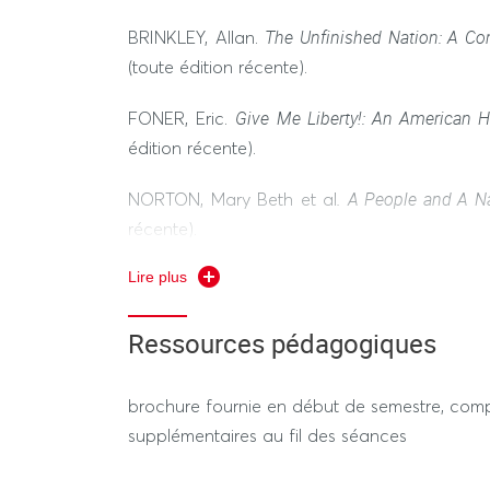
donnée à différentes époques ou de ces pr
aires culturelles dans une perspective compar
The Unfinished Nation: A Con
BRINKLEY, Allan.
(toute édition récente).
▪ Développer une argumentation avec espr
Give Me Liberty!: An American H
FONER, Eric.
édition récente).
. A People and A N
NORTON, Mary Beth et al
récente).
Lire plus
The American Yawp. A free and online collab
textbook. http://www.americanyawp.com/
Ressources pédagogiques
brochure fournie en début de semestre, com
supplémentaires au fil des séances