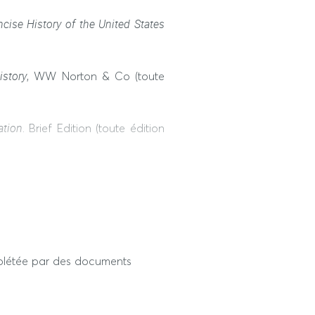
oductions avec celles d’autres
atiste
cise History of the United States
it critique
istory
, WW Norton & Co (toute
ation
. Brief Edition (toute édition
oratively built American History
plétée par des documents