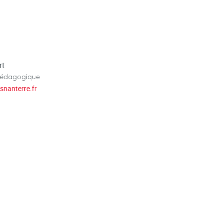
rt
pédagogique
isnanterre.fr