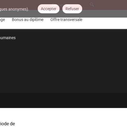
Accepter
Refuser
tiques anonymes).
nge
Bonus au diplôme
Offre transversale
 humaines
riode de