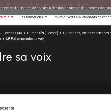
nal
S'inscrire
Brochures téléchargeables
ENT
 acceptez l'utilisation de cookies à des fins de mesure d'audience (statis
aire ?
Les formations
Cours ouverts aux étudiants en écha
Licence LMD
Humanités [Licence]
Humanités, lettres et sciences
n
UE Faire entendre sa voix
re sa voix
posante