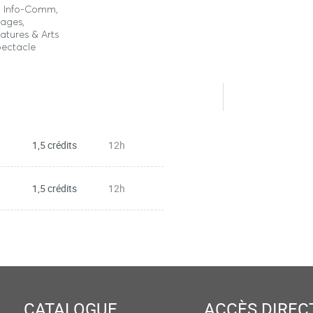
o, Info-Comm,
ages,
ratures & Arts
pectacle
1,5 crédits
12h
1,5 crédits
12h
CATALOGUE
ACCÈS DIREC