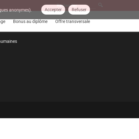
Accepter
Refuser
tiques anonymes).
nge
Bonus au diplôme
Offre transversale
 humaines