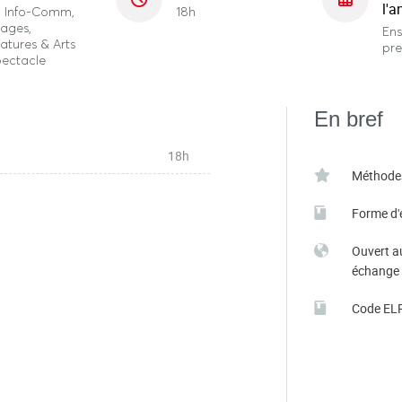
l'a
o, Info-Comm,
18h
ages,
En
ratures & Arts
pre
pectacle
En bref
18h
Méthode
Forme d'
Ouvert a
échange
Code EL