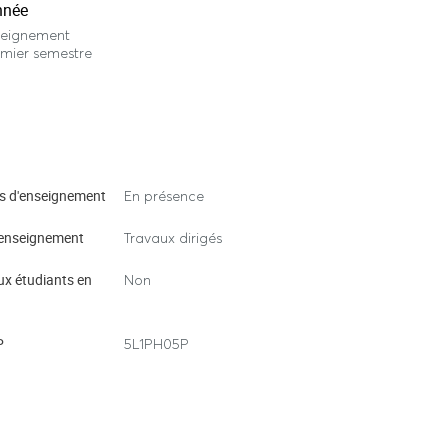
nnée
seignement
mier semestre
s d'enseignement
En présence
enseignement
Travaux dirigés
ux étudiants en
Non
P
5L1PH05P