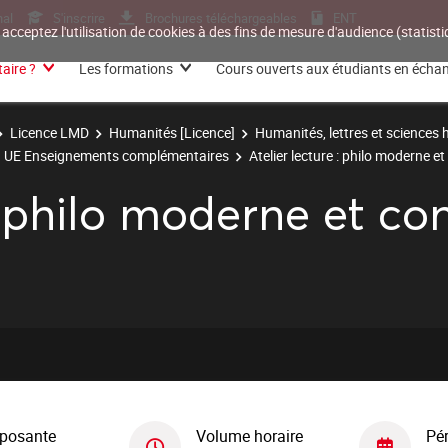
nal
S'inscrire
Brochures téléchargeables
ENT
 acceptez l'utilisation de cookies à des fins de mesure d'audience (statis
aire ?
Les formations
Cours ouverts aux étudiants en écha
Licence LMD
Humanités [Licence]
Humanités, lettres et sciences
UE Enseignements complémentaires
Atelier lecture : philo moderne 
 : philo moderne et c
posante
Volume horaire
Pé