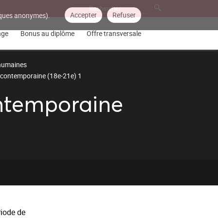
Accepter
Refuser
tiques anonymes).
nge
Bonus au diplôme
Offre transversale
 humaines
et contemporaine (18e-21e) 1
ontemporaine
riode de