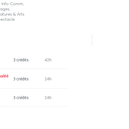
o, Info-Comm,
ages,
ratures & Arts
pectacle
3 crédits
42h
alité
3 crédits
24h
3 crédits
24h