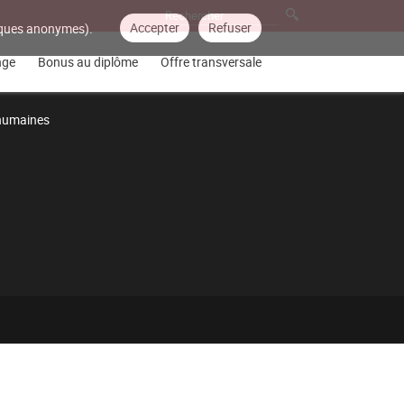
Accepter
Refuser
tiques anonymes).
nge
Bonus au diplôme
Offre transversale
 humaines