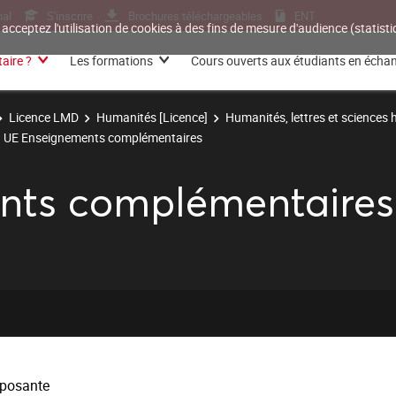
nal
S'inscrire
Brochures téléchargeables
ENT
 acceptez l'utilisation de cookies à des fins de mesure d'audience (statis
aire ?
Les formations
Cours ouverts aux étudiants en écha
Licence LMD
Humanités [Licence]
Humanités, lettres et sciences
UE Enseignements complémentaires
nts complémentaires
posante