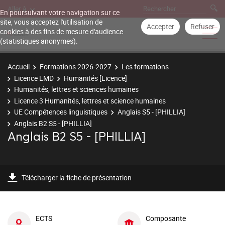
Aller à
En poursuivant votre navigation sur ce
site, vous acceptez l'utilisation de
Accepter
Refuser
cookies à des fins de mesure d'audience
(statistiques anonymes).
Accueil
Formations 2026-2027
Les formations
Licence LMD
Humanités [Licence]
Humanités, lettres et sciences humaines
Licence 3 Humanités, lettres et science humaines
UE Compétences linguistiques
Anglais S5 - [PHILLIA]
Anglais B2 S5 - [PHILLIA]
Anglais B2 S5 - [PHILLIA]
Télécharger la fiche de présentation
ECTS
Composante