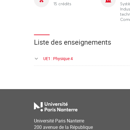
15 crédits
Syst
Indus
tech
Comm
Liste des enseignements
UE1 : Physique 4
Université Paris Nanterre
200 avenue de la République