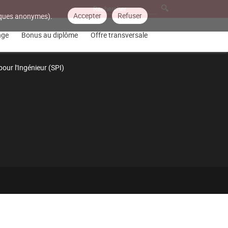
Accepter
Refuser
tiques anonymes).
nge
Bonus au diplôme
Offre transversale
our l'Ingénieur (SPI)