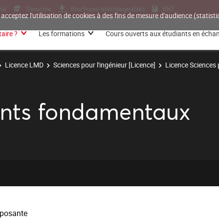
nal
S'inscrire
Brochures téléchargeables
ENT
 acceptez l'utilisation de cookies à des fins de mesure d'audience (statis
aire ?
Les formations
Cours ouverts aux étudiants en écha
Licence LMD
Sciences pour l'ingénieur [Licence]
Licence Sciences p
nts fondamentaux
posante