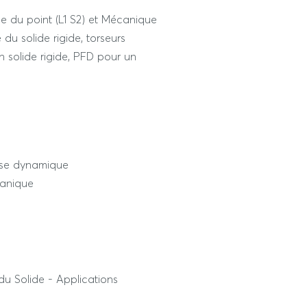
ue du point (L1 S2) et Mécanique
du solide rigide, torseurs
un solide rigide, PFD pour un
nse dynamique
canique
 du Solide - Applications