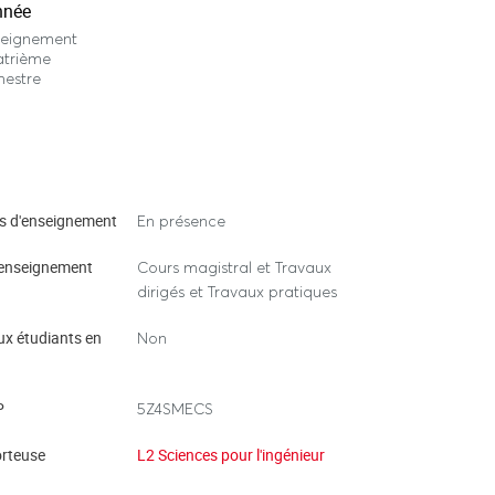
nnée
seignement
atrième
mestre
s d'enseignement
En présence
enseignement
Cours magistral et Travaux
dirigés et Travaux pratiques
ux étudiants en
Non
P
5Z4SMECS
rteuse
L2 Sciences pour l'ingénieur