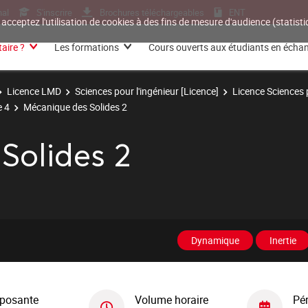
nal
S'inscrire
Brochures téléchargeables
ENT
 acceptez l'utilisation de cookies à des fins de mesure d'audience (statis
aire ?
Les formations
Cours ouverts aux étudiants en écha
Licence LMD
Sciences pour l'ingénieur [Licence]
Licence Sciences p
e 4
Mécanique des Solides 2
Solides 2
Dynamique
Inertie
posante
Volume horaire
Pé