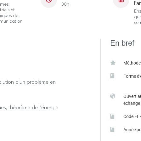
l'a
èmes
30h
triels et
En
niques de
qu
unication
se
En bref
Méthode
Forme d'
lution d’un problème en
Ouvert a
échange
es, théorème de l'énergie
Code EL
Année po