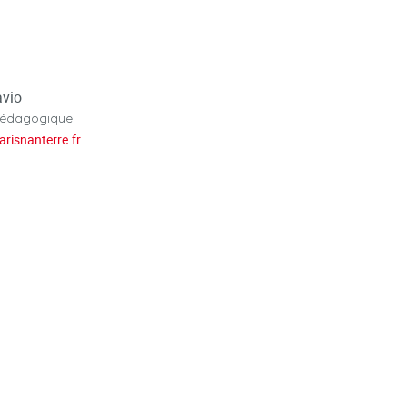
avio
pédagogique
arisnanterre.fr