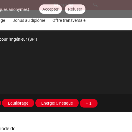
Accepter
Refuser
tiques anonymes).
nge
Bonus au diplôme
Offre transversale
our l'Ingénieur (SPI)
Equilibrage
Energie Cinétique
+ 1
riode de